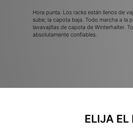
Hora punta. Los racks están llenos de vaj
sube; la capota baja. Todo marcha a la p
lavavajillas de capota de Winterhalter. T
absolutamente confiables.
ELIJA E