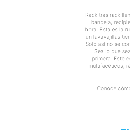
Rack tras rack lle
bandeja, recipi
hora. Esta es la r
un lavavajillas t
Solo así no se con
Sea lo que sea
primera. Este e
multifacéticos, 
Conoce cóm