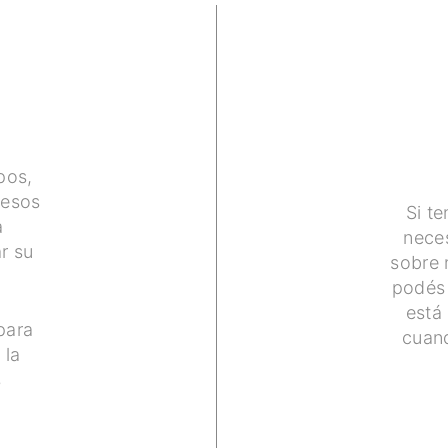
pos,
cesos
Si t
a
neces
r su
sobre 
podés 
está 
para
cuand
 la
s