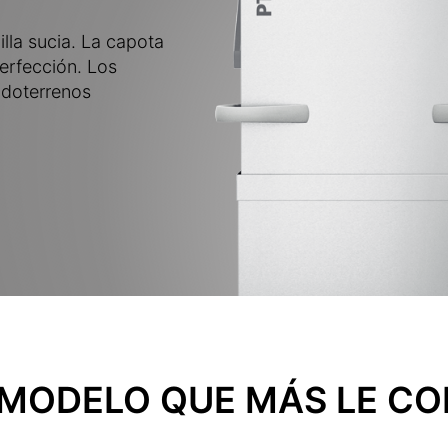
illa sucia. La capota
erfección. Los
odoterrenos
L MODELO QUE MÁS LE C