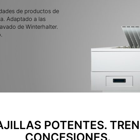
idades de productos de
ta. Adaptado a las
lavado de Winterhalter.
.
JILLAS POTENTES. TREN
CONCESIONES.