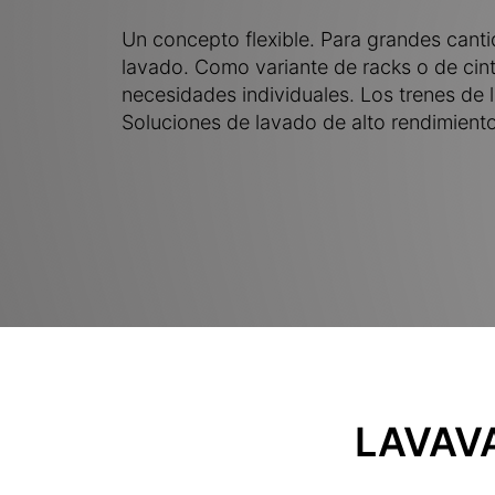
Un concepto flexible. Para grandes cant
lavado. Como variante de racks o de cin
necesidades individuales. Los trenes de 
Soluciones de lavado de alto rendimiento
LAVAVA