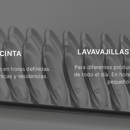
LAVAVAJILLAS
 CINTA
Para diferentes produc
 en horas definidas.
de todo el día. En hote
icas y residencias.
pequeños