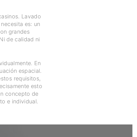
 casinos. Lavado
 necesita es: un
 con grandes
Ni de calidad ni
ividualmente. En
tuación espacial.
tos requisitos,
precisamente esto
 un concepto de
o e individual.