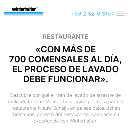
+56 2 3210 3107
RESTAURANTE
«CON MÁS DE
700 COMENSALES AL DÍA,
EL PROCESO DE LAVADO
DEBE FUNCIONAR».
Descubre por qué el tren de lavado de arrastre de
racks de la serie MTR es la solución perfecta para el
restaurante Nieuw Schaijk en países bajos. Johan
Tielemans, gerente del restaurante, comparte su
experiencia con Winterhalter.