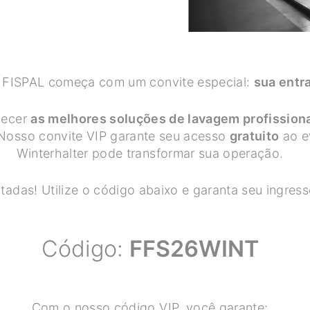
a FISPAL começa com um convite especial:
sua entr
hecer
as melhores soluções de lavagem profission
Nosso convite VIP garante seu acesso
gratuito
ao e
Winterhalter pode transformar sua operação.
itadas! Utilize o código abaixo e garanta seu ingres
Código:
FFS26WINT
Com o nosso código VIP, você garante: