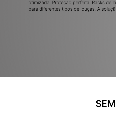
otimizada. Proteção perfeita. Racks de 
para diferentes tipos de louças. A soluç
SEM