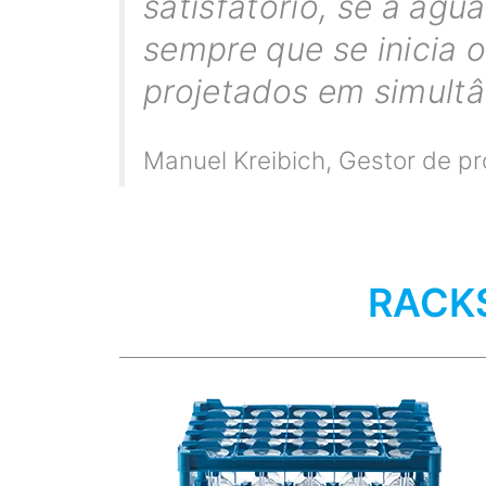
satisfatório, se a águ
sempre que se inicia 
projetados em simultâ
Manuel Kreibich
,
Gestor de pr
RACK