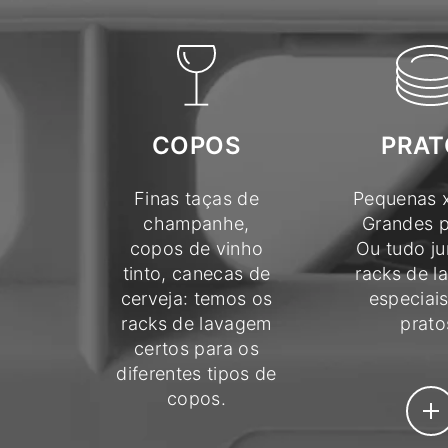
PRAT
COPOS
Pequenas x
Finas taças de
Grandes p
champanhe,
Ou tudo ju
copos de vinho
racks de 
tinto, canecas de
especiai
cerveja: temos os
prato
racks de lavagem
certos para os
diferentes tipos de
copos.