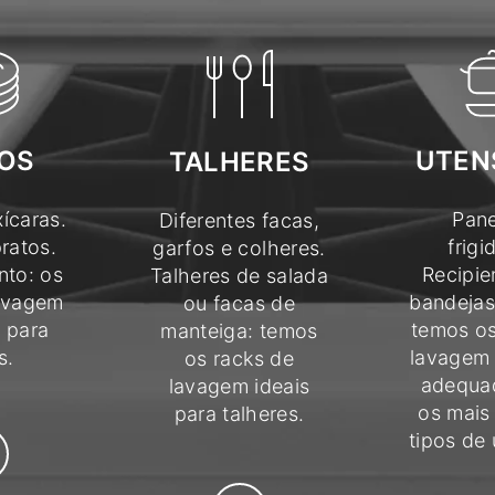
OS
UTEN
TALHERES
ícaras.
Pane
Diferentes facas,
ratos.
frigi
garfos e colheres.
nto: os
Recipie
Talheres de salada
lavagem
bandejas 
ou facas de
s para
temos os
manteiga: temos
s.
lavagem 
os racks de
adequa
lavagem ideais
os mais
para talheres.
tipos de 