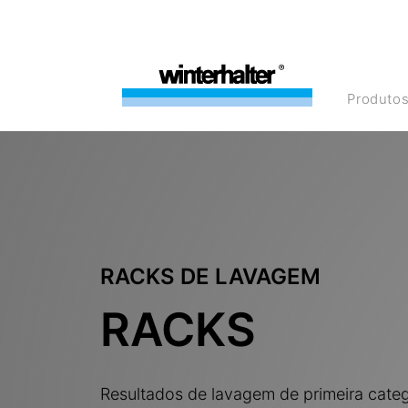
Produto
RACKS DE LAVAGEM
RACKS
Resultados de lavagem de primeira cate