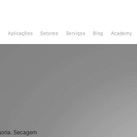
s
Aplicações
Setores
Serviços
Blog
Academy
goria. Secagem