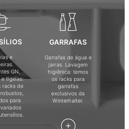
SÍLIOS
GARRAFAS
las e
Garrafas de água e
deiras.
jarras. Lavagem
ntes GN,
higiênica: temos
e tigelas:
os racks para
 racks de
garrafas
robustos,
exclusivos da
dos para
Winterhalter.
 variados
utensílios.