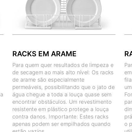
RACKS EM ARAME
R
Para quem quer resultados de limpeza e
Pa
de secagem ao mais alto nível: Os racks
em
.
de arame são especialmente
fi
permeáveis, possibilitando que o jato de
um
ma
água chegue a toda a louça quase sem
Fo
encontrar obstáculos. Um revestimento
pa
resistente em plástico protege a louça
di
contra danos. Importante: Estes racks
pr
apenas podem ser empilhados quando
o p
estão vazios.
ut