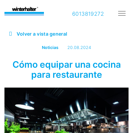
6013819272
Volver a vista general
Noticias
20.08.2024
Cómo equipar una cocina
para restaurante