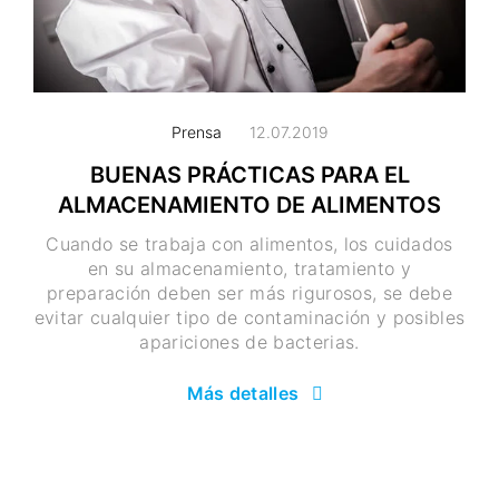
Prensa
12.07.2019
BUENAS PRÁCTICAS PARA EL
ALMACENAMIENTO DE ALIMENTOS
Cuando se trabaja con alimentos, los cuidados
en su almacenamiento, tratamiento y
preparación deben ser más rigurosos, se debe
evitar cualquier tipo de contaminación y posibles
apariciones de bacterias.
Más detalles