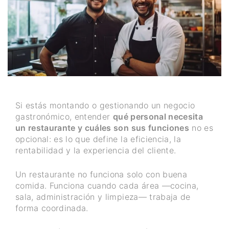
Si estás montando o gestionando un negocio
gastronómico, entender
qué personal necesita
un restaurante y cuáles son sus funciones
no es
opcional: es lo que define la eficiencia, la
rentabilidad y la experiencia del cliente.
Un restaurante no funciona solo con buena
comida. Funciona cuando cada área —cocina,
sala, administración y limpieza— trabaja de
forma coordinada.