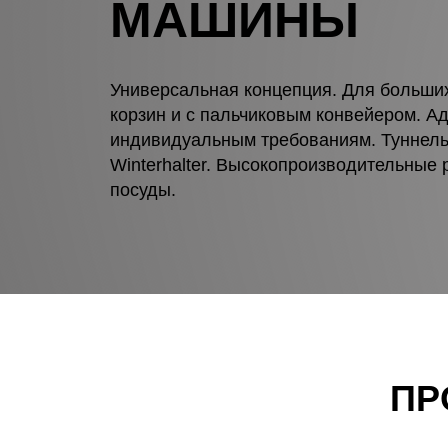
МАШИНЫ
Универсальная концепция. Для больши
корзин и с пальчиковым конвейером. Ад
индивидуальным требованиям. Туннел
Winterhalter. Высокопроизводительные
посуды.
ПР