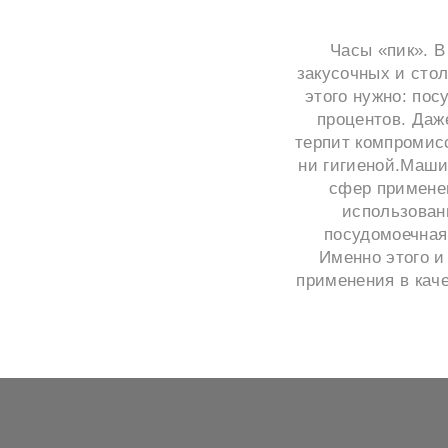
Часы «пик». В
закусочных и сто
этого нужно: по
процентов. Даж
терпит компромисс
ни гигиеной.Маши
сфер применен
использован
посудомоечная
Именно этого и
применения в кач