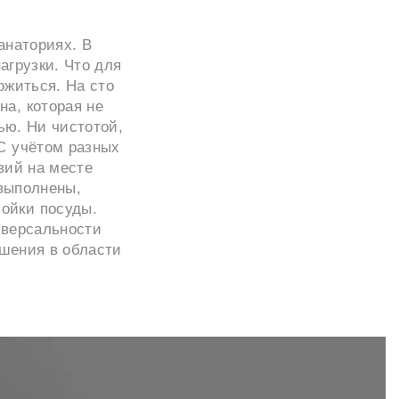
анаториях. В
агрузки. Что для
ожиться. На сто
а, которая не
ью. Ни чистотой,
С учётом разных
вий на месте
 выполнены,
ойки посуды.
иверсальности
ешения в области