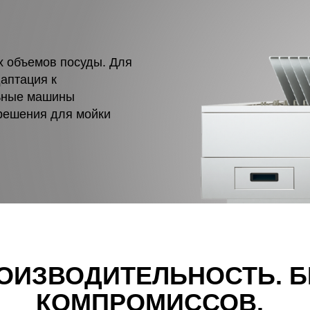
х объемов посуды. Для
аптация к
ьные машины
 решения для мойки
ОИЗВОДИТЕЛЬНОСТЬ. Б
КОМПРОМИССОВ.