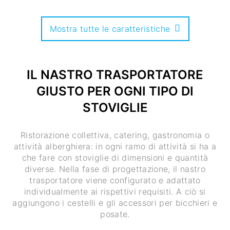
Mostra tutte le caratteristiche
IL NASTRO TRASPORTATORE
GIUSTO PER OGNI TIPO DI
STOVIGLIE
Ristorazione collettiva, catering, gastronomia o
attività alberghiera: in ogni ramo di attività si ha a
che fare con stoviglie di dimensioni e quantità
diverse. Nella fase di progettazione, il nastro
trasportatore viene configurato e adattato
individualmente ai rispettivi requisiti. A ciò si
aggiungono i cestelli e gli accessori per bicchieri e
posate.