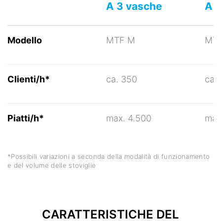
A 3 vasche
A 
Modello
MTF M
MTF
Clienti/h*
ca. 350
ca.
Piatti/h*
max. 4.500
max
*Possibili variazioni a seconda della modalità di funzionamento
e del volume delle stoviglie
CARATTERISTICHE DEL