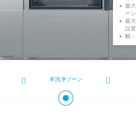
最大
ーン
最大
設置
幅：
本洗浄ゾーン