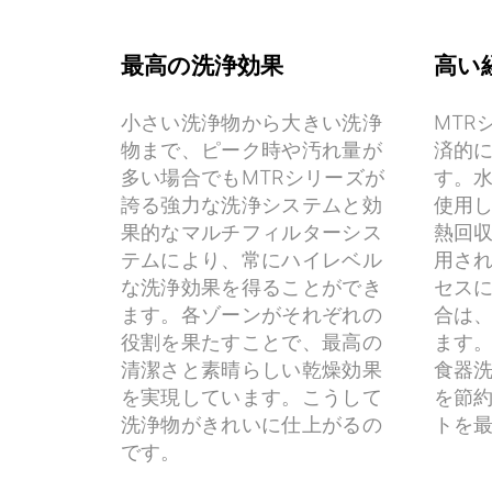
最高の洗浄効果
高い
小さい洗浄物から大きい洗浄
MTR
物まで、ピーク時や汚れ量が
済的
多い場合でもMTRシリーズが
す。
誇る強力な洗浄システムと効
使用
果的なマルチフィルターシス
熱回
テムにより、常にハイレベル
用さ
な洗浄効果を得ることができ
セス
ます。各ゾーンがそれぞれの
合は
役割を果たすことで、最高の
ます
清潔さと素晴らしい乾燥効果
食器
を実現しています。こうして
を節
洗浄物がきれいに仕上がるの
トを
です。