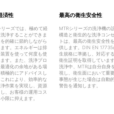
経済性
最高の衛生安全性
シリーズでは、極めて経
MTRシリーズの洗浄機の
に洗浄することができま
構造と衛生的な洗浄コン
水を的確に節約しながら
トは、最高の衛生安全性
します。エネルギーは排
供します。DIN EN 1773
収装置を使って何度も使
生規格に準拠し、対応す
れます。また、洗浄プロ
衛生証明を取得していま
に最適化の余地がある場
洗浄中、MTRは自分自身
、積極的にアドバイスし
視し、衛生面において重
。これにより、効率的な
事態が生じた場合は自動
洗浄作業を実現し、資源
警告を通知します。
約し、お客様の運用コス
最小限に抑えます。