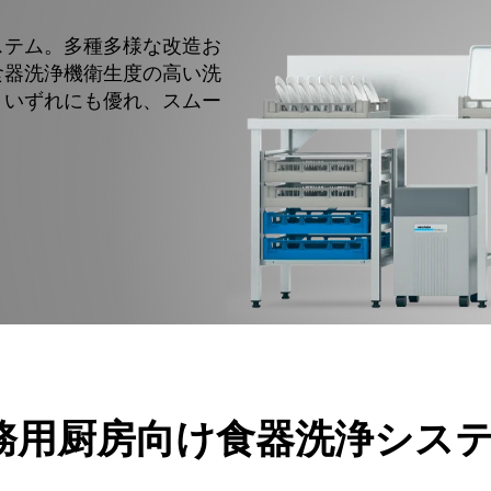
ステム。多種多様な改造お
食器洗浄機衛生度の高い洗
。いずれにも優れ、スムー
務用厨房向け食器洗浄シス