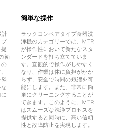
簡単な操作
設計
ラックコンベアタイプ食器洗
セプ
浄機のカテゴリーでは、MTR
を提
が操作性において新たなスタ
5の衛
ンダードを打ち立てていま
るの
す。直観的で操作がしやすく
す。
なり、作業は体に負担がかか
を監
らず、安全で時間の短縮を可
要な
能にします。また、非常に簡
的に
単にクリーニングすることが
できます。このように、MTR
はスムーズな洗浄プロセスを
提供すると同時に、高い信頼
性と故障防止を実現します。