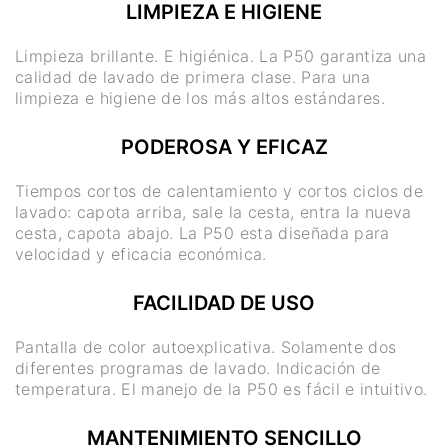
LIMPIEZA E HIGIENE
Limpieza brillante. E higiénica. La P50 garantiza una
calidad de lavado de primera clase. Para una
limpieza e higiene de los más altos estándares.
PODEROSA Y EFICAZ
Tiempos cortos de calentamiento y cortos ciclos de
lavado: capota arriba, sale la cesta, entra la nueva
cesta, capota abajo. La P50 esta diseñada para
velocidad y eficacia económica.
FACILIDAD DE USO
Pantalla de color autoexplicativa. Solamente dos
diferentes programas de lavado. Indicación de
temperatura. El manejo de la P50 es fácil e intuitivo.
MANTENIMIENTO SENCILLO