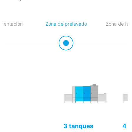
imentación
Zona de prelavado
Zona de lav
3 tanques
4 