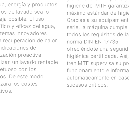
ua, energía y productos
higiene del MTF garantiz
cos de lavado sea lo
máximo estándar de higi
ja posible. El uso
Gracias a su equipamien
fico y eficaz del agua,
serie, la máquina cumple
istemas innovadores
todos los requisitos de la
a recuperación de calor
norma DIN EN 17735,
indicaciones de
ofreciéndote una seguri
ización proactiva
higiénica certificada. Así,
izan un lavado rentable
tren MTF supervisa su pr
petuoso con los
funcionamiento e inform
sos. De este modo,
automáticamente en cas
zará los costes
sucesos críticos.
ivos.