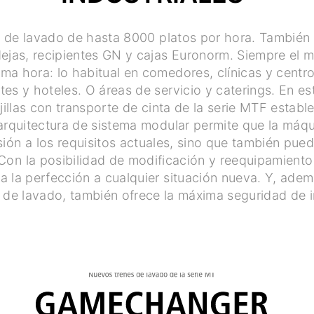
 de lavado de hasta 8000 platos por hora. También 
ejas, recipientes GN y cajas Euronorm. Siempre el m
sma hora: lo habitual en comedores, clínicas y centr
tes y hoteles. O áreas de servicio y caterings. En e
jillas con transporte de cinta de la serie MTF estab
arquitectura de sistema modular permite que la máqu
sión a los requisitos actuales, sino que también pued
Con la posibilidad de modificación y reequipamiento f
 la perfección a cualquier situación nueva. Y, adem
de lavado, también ofrece la máxima seguridad de i