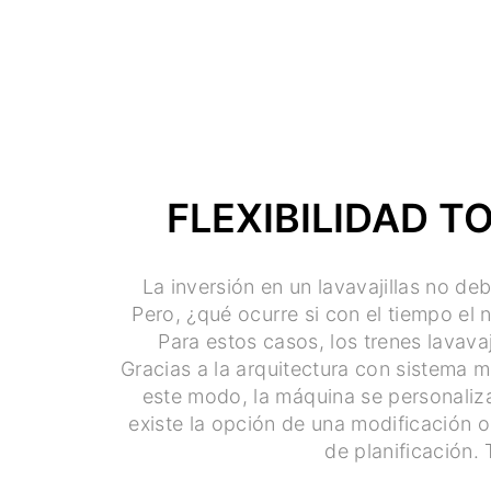
FLEXIBILIDAD T
La inversión en un lavavajillas no de
Pero, ¿qué ocurre si con el tiempo el
Para estos casos, los trenes lavava
Gracias a la arquitectura con sistema 
este modo, la máquina se personaliza 
existe la opción de una modificación 
de planificación.