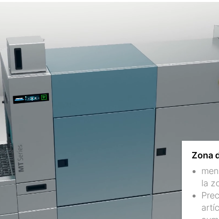
Zona d
meno
la z
Prec
artí