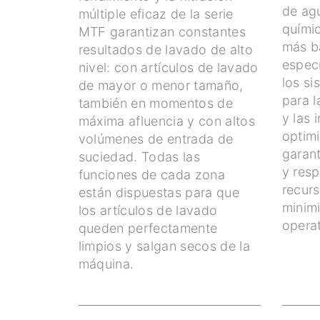
de ag
múltiple eficaz de la serie
quími
MTF garantizan constantes
más ba
resultados de lavado de alto
especí
nivel: con artículos de lavado
los s
de mayor o menor tamaño,
para l
también en momentos de
y las 
máxima afluencia y con altos
optim
volúmenes de entrada de
garant
suciedad. Todas las
y res
funciones de cada zona
recur
están dispuestas para que
minimi
los artículos de lavado
operat
queden perfectamente
limpios y salgan secos de la
máquina.