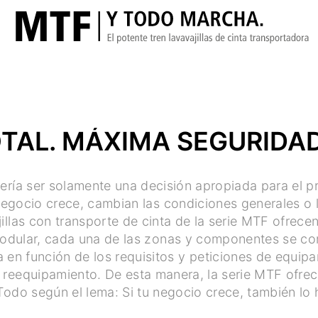
OTAL. MÁXIMA SEGURIDAD
bería ser solamente una decisión apropiada para el pr
 negocio crece, cambian las condiciones generales o
jillas con transporte de cinta de la serie MTF ofrece
modular, cada una de las zonas y componentes se com
en función de los requisitos y peticiones de equipam
o reequipamiento. De esta manera, la serie MTF ofre
 Todo según el lema: Si tu negocio crece, también lo 