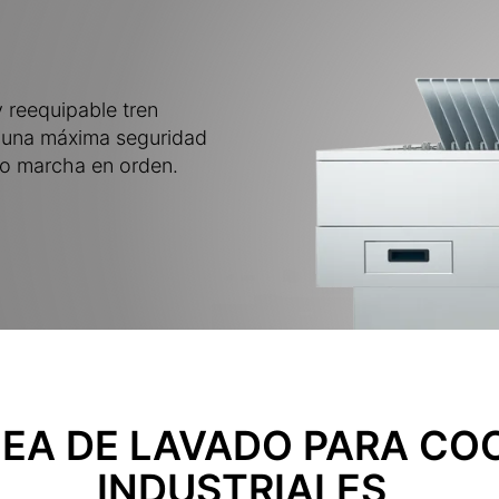
y reequipable tren
ra una máxima seguridad
do marcha en orden.
NEA DE LAVADO PARA CO
INDUSTRIALES