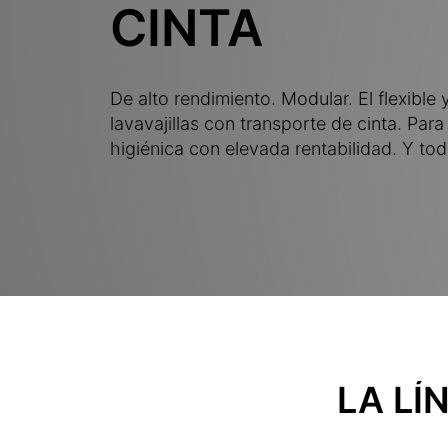
CINTA
De alto rendimiento. Modular. El flexible 
lavavajillas con transporte de cinta. Pa
higiénica con elevada rentabilidad. Y to
LA LÍ