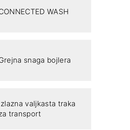
CONNECTED WASH
Grejna snaga bojlera
Izlazna valjkasta traka
za transport