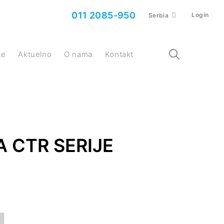
011 2085-950
Login
Serbia
je
Aktuelno
O nama
Kontakt
 CTR SERIJE