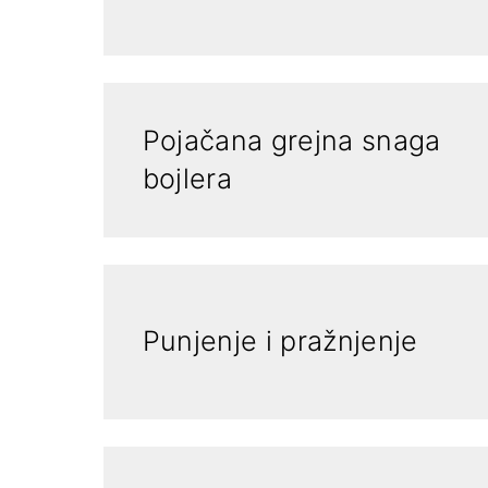
Pojačana grejna snaga
bojlera
Punjenje i pražnjenje