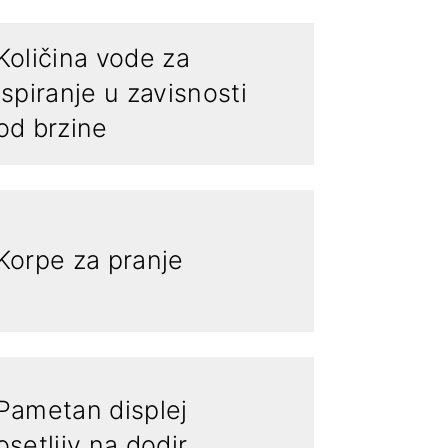
Količina vode za
ispiranje u zavisnosti
od brzine
Korpe za pranje
Pametan displej
osetljiv na dodir