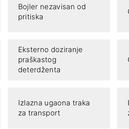
Bojler nezavisan od
pritiska
Eksterno doziranje
praškastog
deterdženta
Izlazna ugaona traka
za transport