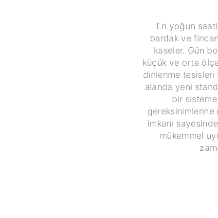
En yoğun saatl
bardak ve fincan
kaseler. Gün boy
küçük ve orta ölçek
dinlenme tesisleri
alanda yeni standa
bir sistem
gereksinimlerine 
imkanı sayesinde
mükemmel uyum 
zama