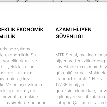
EKLIK EKONOMIK
AZAMI HIJYEN
MLILIK
GÜVENLIĞI
erisinde yıkama
kle ekonomiktir. Su
MTR Serisi, makine mimari
 yönelik olarak ve
hijyen ve temizlik konsep
 bir şekilde kullanılır.
sayesinde maksimum hij
, ısı geri kazanımı
güvenliği sunar. Makinele
ıyla birkaç kez
standart olarak DIN EN
ılır. Ve bulaşık yıkama
17735'in hijyen
inde optimizasyon
gereksinimlerini karşılar v
ı mevcutsa, makine
ilgili hijyen sertifikalarına
if tavsiyelerde bulunur.
sahiptir. Çalışma sırasınd