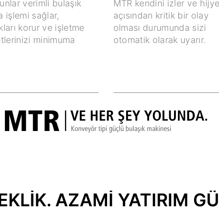
nlar verimli bulaşık
MTR kendini izler ve hijy
 işlemi sağlar,
açısından kritik bir olay
ları korur ve işletme
olması durumunda sizi
tlerinizi minimuma
otomatik olarak uyarır.
KLIK. AZAMI YATIRIM GÜ