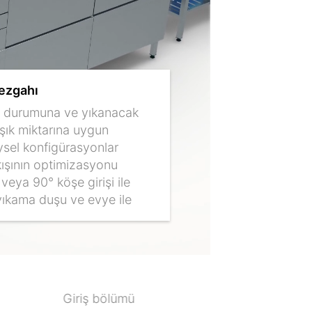
tezgahı
 durumuna ve yıkanacak
şık miktarına uygun
ysel konfigürasyonlar
kışının optimizasyonu
veya 90° köşe girişi ile
ıkama duşu ve evye ile
Giriş bölümü
A