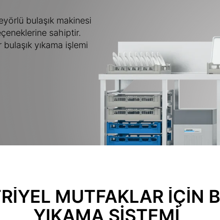
yörlü bulaşık makinesi
eneklerine sahiptir.
 bulaşık yıkama işlemi
RIYEL MUTFAKLAR IÇIN 
YIKAMA SISTEMI