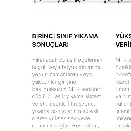
BIRINCI SINIF YIKAMA
YÜKS
SONUÇLARI
VERI
Yıkanacak bulaşık öğelerinin
MTR s
küçük veya büyük olmasına,
özelli
yoğun zamanlarda veya
hedefe
yüksek kir girişine
idareli
bakılmaksızın: MTR serisinin
Enerji
güçlü bulaşık yıkama sistemi
yardım
ve etkili çoklu filtrasyonu,
kullan
yıkama sonuçlarının sürekli
işlem
olarak yüksek seviyede
imkan
olmasını sağlar. Her bölüm,
proakt