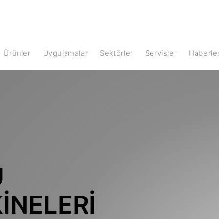
Ürünler
Uygulamalar
Sektörler
Servisler
Haberle
Ü
INELERI