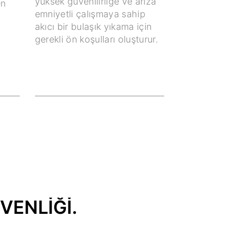
yüksek güvenilirliğe ve arıza
en
emniyetli çalışmaya sahip
akıcı bir bulaşık yıkama için
gerekli ön koşulları oluşturur.
VENLIĞI.