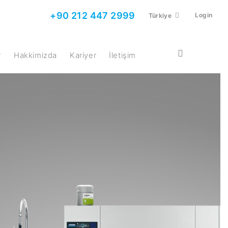
+90 212 447 2999
Login
Türkiye
r
Hakkimizda
Kariyer
İletişim