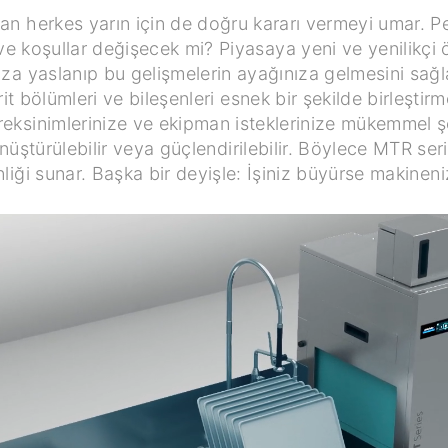
an herkes yarın için de doğru kararı vermeyi umar. P
koşullar değişecek mi? Piyasaya yeni ve yenilikçi öz
ıza yaslanıp bu gelişmelerin ayağınıza gelmesini sağl
t bölümleri ve bileşenleri esnek bir şekilde birleştir
eksinimlerinize ve ekipman isteklerinize mükemmel şek
önüştürülebilir veya güçlendirilebilir. Böylece MTR s
iği sunar. Başka bir deyişle: İşiniz büyürse makinen