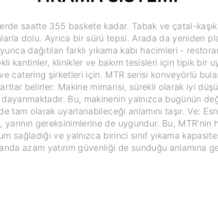
erde saatte 355 baskete kadar. Tabak ve çatal-kaşık-
larla dolu. Ayrıca bir sürü tepsi. Arada da yeniden pl
unca dağıtılan farklı yıkama kabı hacimleri - restoran
li kantinler, klinikler ve bakım tesisleri için tipik bir
 ve catering şirketleri için. MTR serisi konveyörlü bul
rtlar belirler: Makine mimarisi, sürekli olarak iyi d
e dayanmaktadır. Bu, makinenin yalnızca bugünün deği
de tam olarak uyarlanabileceği anlamını taşır. Ve: E
, yarının gereksinimlerine de uygundur. Bu, MTR'nin 
sağladığı ve yalnızca birinci sınıf yıkama kapasites
nda azam yatırım güvenliği de sunduğu anlamına gel