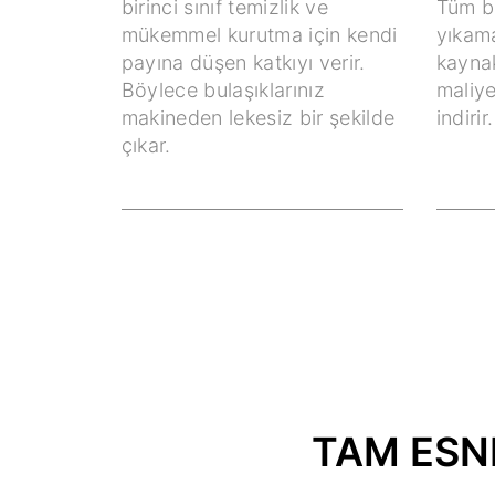
birinci sınıf temizlik ve
Tüm bu
mükemmel kurutma için kendi
yıkama
payına düşen katkıyı verir.
kaynak
Böylece bulaşıklarınız
maliye
makineden lekesiz bir şekilde
indirir.
çıkar.
TAM ESNE