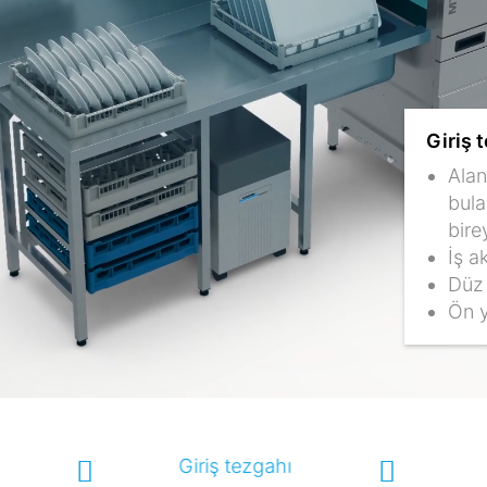
Giriş 
Alan
bula
bire
İş a
Düz 
Ön y
Giriş tezgahı