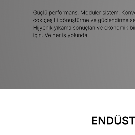
Güçlü performans. Modüler sistem. Konve
çok çeşitli dönüştürme ve güçlendirme seç
Hijyenik yıkama sonuçları ve ekonomik bir
için. Ve her iş yolunda.
ENDÜST