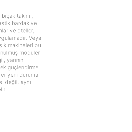
bıçak takımı,
astik bardak ve
lar ve oteller,
 uygulamadır. Veya
aşık makineleri bu
üşünülmüş modüler
l, yarının
snek güçlendirme
her yeni duruma
i değil, aynı
ir.