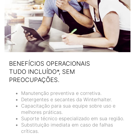
BENEFÍCIOS OPERACIONAIS
TUDO INCLUÍDO*, SEM
PREOCUPAÇÕES.
Manutenção preventiva e corretiva.
Detergentes e secantes da Winterhalter.
Capacitação para sua equipe sobre uso e
melhores práticas.
Suporte técnico especializado em sua região.
Substituição imediata em caso de falhas
críticas.