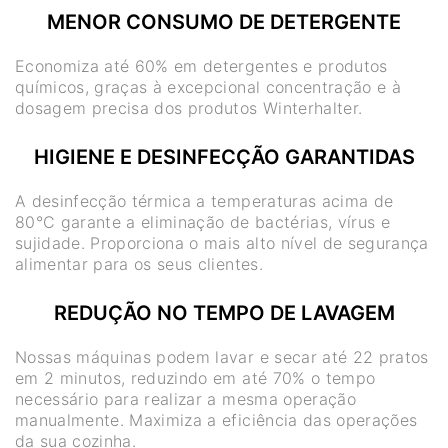
MENOR CONSUMO DE DETERGENTE
Economiza até 60% em detergentes e produtos
químicos, graças à excepcional concentração e à
dosagem precisa dos produtos Winterhalter.
HIGIENE E DESINFECÇÃO GARANTIDAS
A desinfecção térmica a temperaturas acima de
80°C garante a eliminação de bactérias, vírus e
sujidade. Proporciona o mais alto nível de segurança
alimentar para os seus clientes.
REDUÇÃO NO TEMPO DE LAVAGEM
Nossas máquinas podem lavar e secar até 22 pratos
em 2 minutos, reduzindo em até 70% o tempo
necessário para realizar a mesma operação
manualmente. Maximiza a eficiência das operações
da sua cozinha.