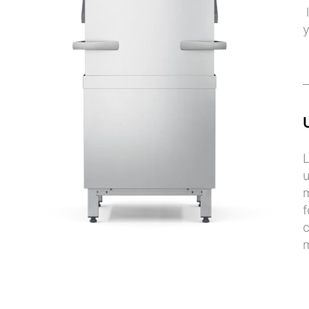
l
y
L
u
m
f
c