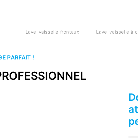
Lave-vaisselle frontaux
Lave-vaisselle à 
E PARFAIT !
 PROFESSIONNEL
D
a
p