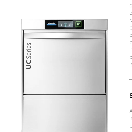
c
c
r
p
c
p
l
c
l
A
i