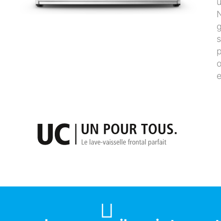
u
N
g
s
p
o
e