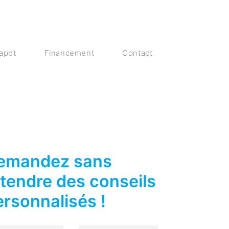
capot
Financement
Contact
emandez sans
ttendre des conseils
ersonnalisés !