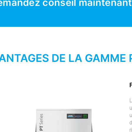
emandez conseil maintenant
ANTAGES DE LA GAMME 
L
u
u
d
r