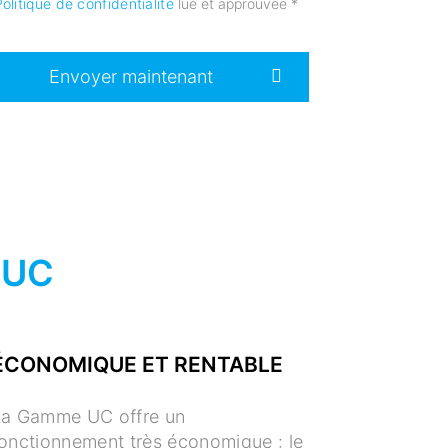
olitique de confidentialité
lue et approuvée
*
Envoyer maintenant
 UC
ÉCONOMIQUE ET RENTABLE
La Gamme UC offre un
onctionnement très économique : le