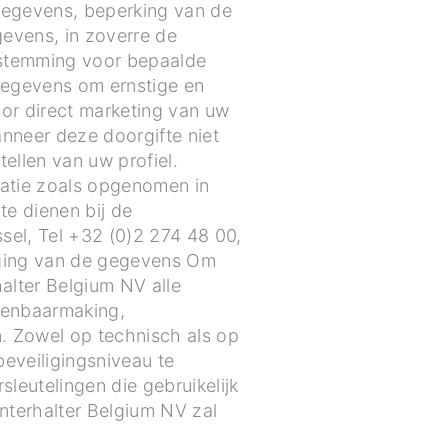
gegevens, beperking van de
vens, in zoverre de
estemming voor bepaalde
gegevens om ernstige en
oor direct marketing van uw
neer deze doorgifte niet
ellen van uw profiel.
matie zoals opgenomen in
te dienen bij de
sel, Tel +32 (0)2 274 48 00,
liging van de gegevens Om
lter Belgium NV alle
openbaarmaking,
. Zowel op technisch als op
eveiligingsniveau te
eutelingen die gebruikelijk
nterhalter Belgium NV zal