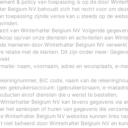
tement & policy van toepassing is op de door Winter
er Belgium NV behoudt zich het recht voor om deze
 van toepassing zijnde versie kan u steeds op de webs
gvinden.
ezit van Winterhalter Belgium NV Volgende gegeven
aankoop op/van onze diensten en activiteiten aan Win
de manieren door Winterhalter Belgium NV verwerkt 
e relatie met de klanten. Dit zijn onder meer: Gegev
rekt
formatie: naam, voornaam, adres en woonplaats, e-ma
krekeningnummer, BIC code, naam van de rekeninghou
een gebruikersaccount: (gebruikers)naam, e-mailadr
roducten en/of diensten die u wenst te bestellen;
 Winterhalter Belgium NV kan tevens gegevens via 
er het aankopen of huren van gegevens die verzameld
 de Winterhalter Belgium NV websites kunnen links na
t niet beheerd door Winterhalter Belgium NV en kun