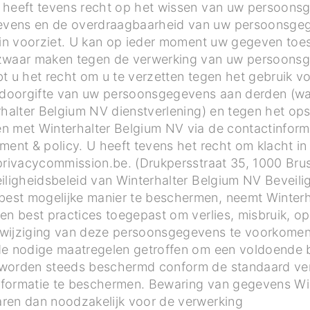
 heeft tevens recht op het wissen van uw persoons
vens en de overdraagbaarheid van uw persoonsgege
erin voorziet. U kan op ieder moment uw gegeven to
ezwaar maken tegen de verwerking van uw persoons
t u het recht om u te verzetten tegen het gebruik v
doorgifte van uw persoonsgegevens aan derden (wan
rhalter Belgium NV dienstverlening) en tegen het opst
n met Winterhalter Belgium NV via de contactinfor
ent & policy. U heeft tevens het recht om klacht in 
privacycommission.be. (Drukpersstraat 35, 1000 Brus
eiligheidsbeleid van Winterhalter Belgium NV Bevei
st mogelijke manier te beschermen, neemt Winterha
en best practices toegepast om verlies, misbruik, 
wijziging van deze persoonsgegevens te voorkomen
de nodige maatregelen getroffen om een voldoende b
worden steeds beschermd conform de standaard versl
 informatie te beschermen. Bewaring van gegevens Wi
ren dan noodzakelijk voor de verwerking