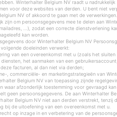
hebben. Winterhalter Belgium NV raadt u nadrukkelijk
men voor deze websites van derden. U bent niet ver
Belgium NV of akkoord te gaan met de verwerkingen. 
jk zijn om persoonsgegevens mee te delen aan Winte
ailadres, …), zodat een correcte dienstverlening ka
nageleefd kan worden.
nsgegevens door Winterhalter Belgium NV Persoon
 volgende doeleinden verwerkt:
ering van een overeenkomst met u (zoals het sluite
 diensten, het aanmaken van een gebruikersaccount,
deze facturen, al dan niet via derden;
ene-, commerciële- en marketingstrategieën van Wint
rhalter Belgium NV van toepassing zijnde regelgevin
en waar afzonderlijk toestemming voor gevraagd ka
eelt geen persoonsgegevens. De aan Winterhalter Be
lter Belgium NV niet aan derden verstrekt, tenzij di
ng bij de uitoefening van een overeenkomst met u.
 recht op inzage in en verbetering van de persoonsg