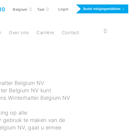
10
Login
Belgium
Taal
n
Over ons
Carrière
Contact
rhalter Belgium NV
lter Belgium NV kunt
ens Winterhalter Belgium NV
ing op alle
r gebruik te maken van de
elgium NV, gaat u ermee