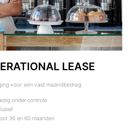
PERATIONAL LEASE
ging voor een vast maandbedrag.
edig onder controle
lusief
voor 36 en 60 maanden