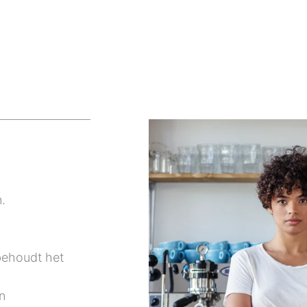
.
behoudt het
n