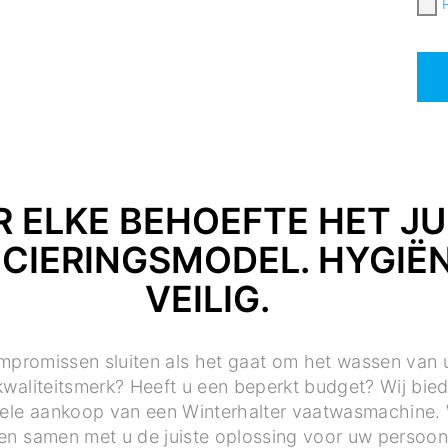
 ELKE BEHOEFTE HET JU
CIERINGSMODEL. HYGIË
VEILIG.
mpromissen sluiten als het gaat om het wassen van
waliteitsmerk? Heeft u een beperkt budget? Wij bied
nele aankoop van een Winterhalter vaatwasmachine. 
en samen met u de juiste oplossing voor uw persoonli