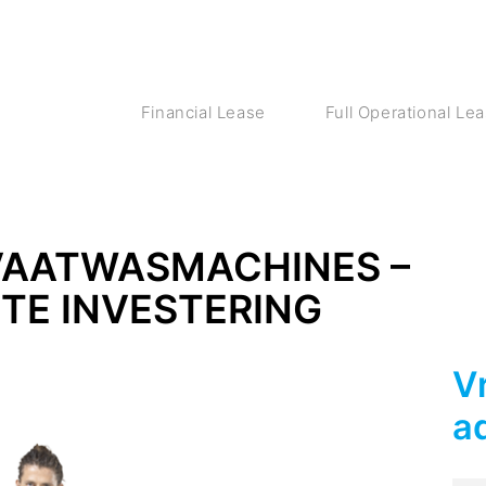
Financial Lease
Full Operational Le
VAATWASMACHINES –
TE INVESTERING
V
a