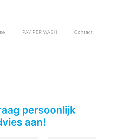
ase
PAY PER WASH
Contact
raag persoonlijk
dvies aan!