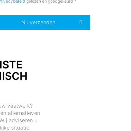
Privacybeleid
gelezen en goedgekeurd
*
Nu verzenden
ISTE
NISCH
 uw vaatwerk?
en alternatieven
Wij adviseren u
jke situatie.