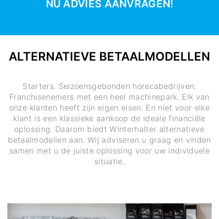
NU ADVIES AANVRAGEN!
ALTERNATIEVE BETAALMODELLEN
Starters. Seizoensgebonden horecabedrijven.
Franchisenemers met een heel machinepark. Elk van
onze klanten heeft zijn eigen eisen. En niet voor elke
klant is een klassieke aankoop de ideale financiële
oplossing. Daarom biedt Winterhalter alternatieve
betaalmodellen aan. Wij adviseren u graag en vinden
samen met u de juiste oplossing voor uw individuele
situatie.