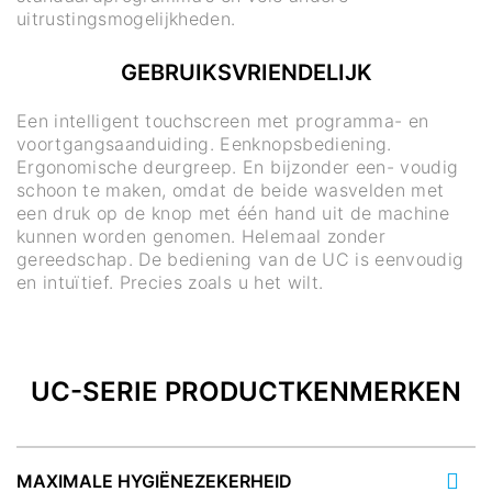
uitrustingsmogelijkheden.
GEBRUIKSVRIENDELIJK
Een intelligent touchscreen met programma- en
voortgangsaanduiding. Eenknopsbediening.
Ergonomische deurgreep. En bijzonder een- voudig
schoon te maken, omdat de beide wasvelden met
een druk op de knop met één hand uit de machine
kunnen worden genomen. Helemaal zonder
gereedschap. De bediening van de UC is eenvoudig
en intuïtief. Precies zoals u het wilt.
UC-SERIE PRODUCTKENMERKEN
MAXIMALE HYGIËNEZEKERHEID