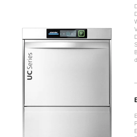
D
D
V
D
B
d
E
P