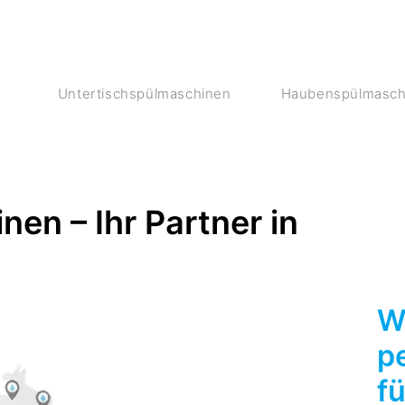
Untertischspülmaschinen
Haubenspülmasch
en – Ihr Partner in
Wi
p
fü