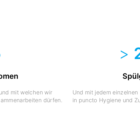
5
>
nomen
Spül
 und mit welchen wir
Und mit jedem einzelnen 
usammenarbeiten dürfen.
in puncto Hygiene und Zu