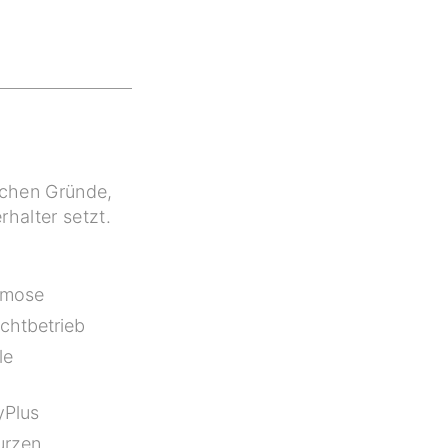
ichen Gründe,
halter setzt.
smose
ichtbetrieb
le
yPlus
urzen