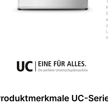
T
R
S
e
o
U
m
roduktmerkmale UC-Seri