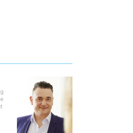
ng
ne
t