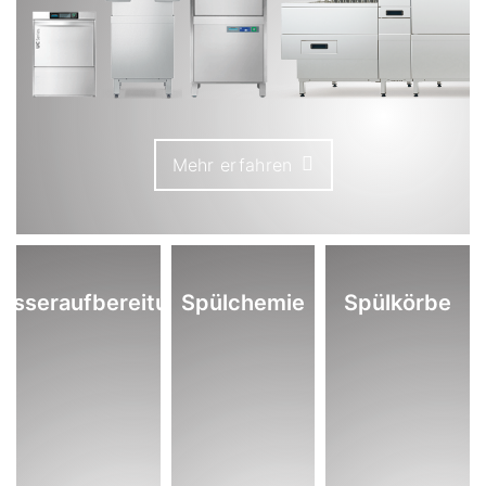
Mehr erfahren
asseraufbereitung
Spülchemie
Spülkörbe