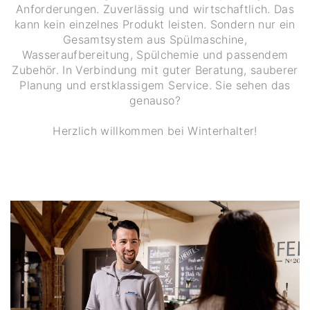
Anforderungen. Zuverlässig und wirtschaftlich. Das
kann kein einzelnes Produkt leisten. Sondern nur ein
Gesamtsystem aus Spülmaschine,
Wasseraufbereitung, Spülchemie und passendem
Zubehör. In Verbindung mit guter Beratung, sauberer
Planung und erstklassigem Service. Sie sehen das
genauso?
Herzlich willkommen bei Winterhalter!