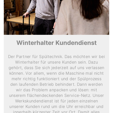
Winterhalter Kundendienst
Der Partner für Spültechnik. Das möchten wir bei
Winterhalter für unsere Kunden sein. Dazu
gehört, dass Sie sich jederzeit auf uns verlassen
können. Vor allem, wenn die Maschine mal nicht
mehr richtig funktioniert und der Spülprozess
den laufenden Betrieb behindert. Dann werden
wir das Problem anpacken und lösen: mit
unserem flächendeckenden Service-Netz. Unser
Werkskundendienst ist für jeden einzelnen
unserer Kunden rund um die Uhr erreichbar und
innerhalb kürzester Zeit vor Ort. Damit alles