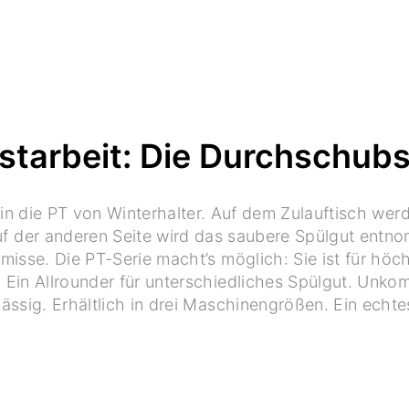
rstarbeit: Die Durchschub
in die PT von Winterhalter. Auf dem Zulauftisch we
f der anderen Seite wird das saubere Spülgut entnom
isse. Die PT-Serie macht’s möglich: Sie ist für hö
Ein Allrounder für unterschiedliches Spülgut. Unkompl
ässig. Erhältlich in drei Maschinengrößen. Ein echtes