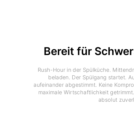
Bereit für Schwe
Rush-Hour in der Spülküche. Mittendr
beladen. Der Spülgang startet. Au
aufeinander abgestimmt. Keine Komprom
maximale Wirtschaftlichkeit getrimmt. 
absolut zuverl