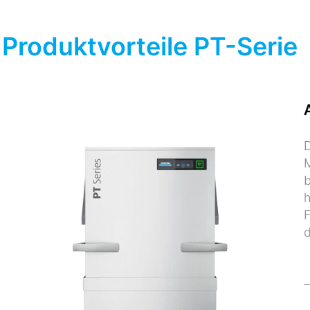
Produktvorteile PT-Serie
D
M
b
h
F
d