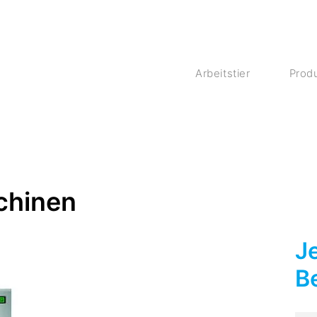
Arbeitstier
Produ
hinen
Je
B