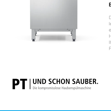
D
l
H
I
F