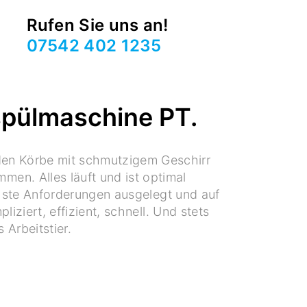
Rufen Sie uns an!
07542 402 1235
spülmaschine PT.
rden Körbe mit schmutzigem Geschirr
men. Alles läuft und ist optimal
chste Anforderungen ausgelegt und auf
iziert, effizient, schnell. Und stets
 Arbeitstier.