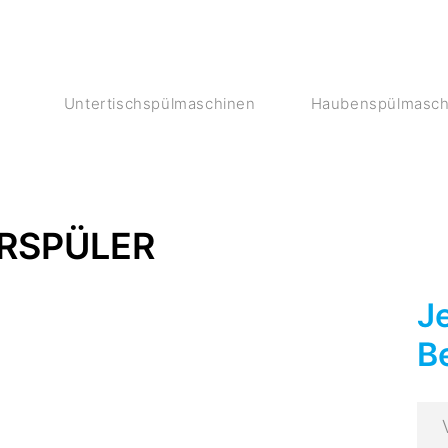
Untertischspülmaschinen
Haubenspülmasch
RSPÜLER
Je
B