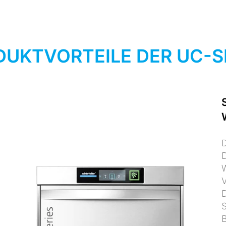
UKTVORTEILE DER UC-S
D
D
V
D
B