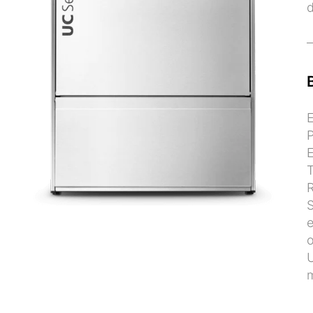
d
E
P
T
R
S
e
o
U
m