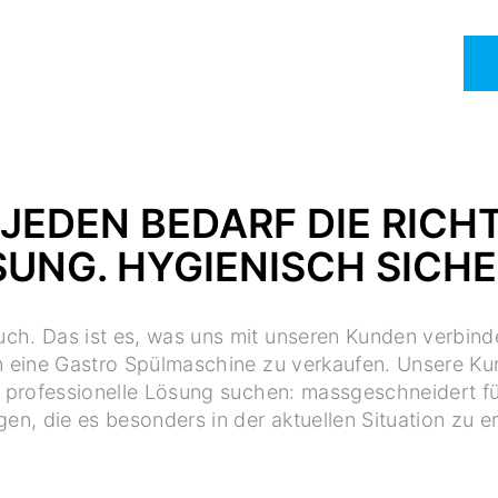
 JEDEN BEDARF DIE RICH
SUNG. HYGIENISCH SICH
ch. Das ist es, was uns mit unseren Kunden verbind
n eine Gastro Spülmaschine zu verkaufen. Unsere 
ne professionelle Lösung suchen: massgeschneidert fü
en, die es besonders in der aktuellen Situation zu erf