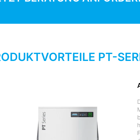
RODUKTVORTEILE PT-SER
D
M
b
h
F