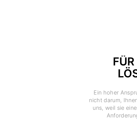
FÜR
LÖ
Ein hoher Anspru
nicht darum, Ihne
uns, weil sie ei
Anforderung