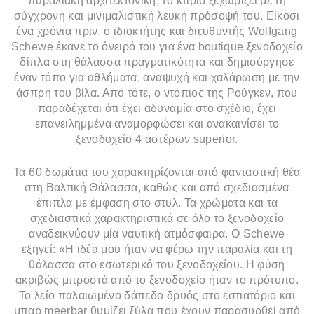
παραλιακή αρχιτεκτονική, το κτίριο ξεχωρίζει με τη
σύγχρονη και μινιμαλιστική λευκή πρόσοψή του. Είκοσι
ένα χρόνια πριν, ο ιδιοκτήτης και διευθυντής Wolfgang
Schewe έκανε το όνειρό του για ένα boutique ξενοδοχείο
δίπλα στη θάλασσα πραγματικότητα και δημιούργησε
έναν τόπο για αθλήματα, αναψυχή και χαλάρωση με την
άσπρη του βίλα. Από τότε, ο ντόπιος της Ρούγκεν, που
παραδέχεται ότι έχει αδυναμία στο σχέδιο, έχει
επανειλημμένα αναμορφώσει και ανακαινίσει το
ξενοδοχείο 4 αστέρων superior.
Τα 60 δωμάτια του χαρακτηρίζονται από φανταστική θέα
στη Βαλτική Θάλασσα, καθώς και από σχεδιασμένα
έπιπλα με έμφαση στο στυλ. Τα χρώματα και τα
σχεδιαστικά χαρακτηριστικά σε όλο το ξενοδοχείο
αναδεικνύουν μία ναυτική ατμόσφαιρα. Ο Schewe
εξηγεί: «Η ιδέα μου ήταν να φέρω την παραλία και τη
θάλασσα στο εσωτερικό του ξενοδοχείου. Η φύση
ακριβώς μπροστά από το ξενοδοχείο ήταν το πρότυπο.
Το λείο παλαιωμένο δάπεδο δρυός στο εστιατόριο και
μπαρ meerbar θυμίζει ξύλα που έχουν παρασυρθεί από