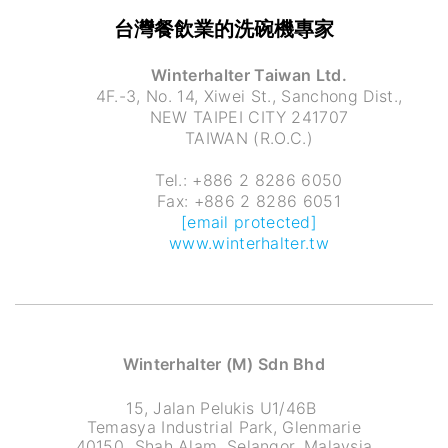
台灣餐飲業的洗碗機專家
Winterhalter Taiwan Ltd.
4F.-3, No. 14, Xiwei St., Sanchong Dist.,
NEW TAIPEI CITY 241707
TAIWAN (R.O.C.)
Tel.: +886 2 8286 6050
Fax: +886 2 8286 6051
[email protected]
www.winterhalter.tw
Winterhalter (M) Sdn Bhd
15, Jalan Pelukis U1/46B
Temasya Industrial Park, Glenmarie
40150 Shah Alam, Selangor, Malaysia