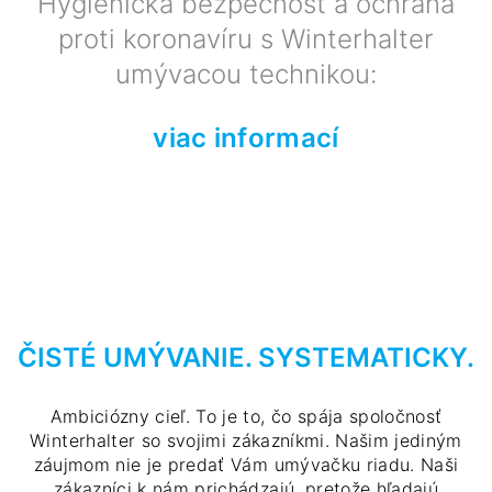
Hygienická bezpečnosť a ochrana
proti koronavíru s Winterhalter
umývacou technikou:
viac informací
ČISTÉ UMÝVANIE. SYSTEMATICKY.
Ambiciózny cieľ. To je to, čo spája spoločnosť
Winterhalter so svojimi zákazníkmi. Našim jediným
záujmom nie je predať Vám umývačku riadu. Naši
zákazníci k nám prichádzajú, pretože hľadajú