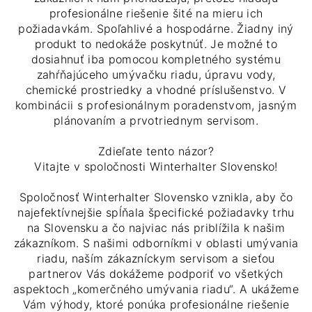
profesionálne riešenie šité na mieru ich
požiadavkám. Spoľahlivé a hospodárne. Žiadny iný
produkt to nedokáže poskytnúť. Je možné to
dosiahnuť iba pomocou kompletného systému
zahŕňajúceho umývačku riadu, úpravu vody,
chemické prostriedky a vhodné príslušenstvo. V
kombinácii s profesionálnym poradenstvom, jasným
plánovaním a prvotriednym servisom.
Zdieľate tento názor?
Vitajte v spoločnosti Winterhalter Slovensko!
Spoločnosť Winterhalter Slovensko vznikla, aby čo
najefektívnejšie spĺňala špecifické požiadavky trhu
na Slovensku a čo najviac nás priblížila k našim
zákazníkom. S našimi odborníkmi v oblasti umývania
riadu, naším zákazníckym servisom a sieťou
partnerov Vás dokážeme podporiť vo všetkých
aspektoch „komerčného umývania riadu“. A ukážeme
Vám výhody, ktoré ponúka profesionálne riešenie