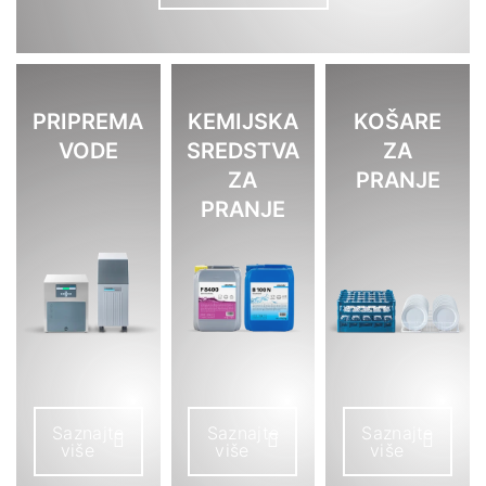
PRIPREMA
KEMIJSKA
KOŠARE
VODE
SREDSTVA
ZA
ZA
PRANJE
PRANJE
Saznajte
Saznajte
Saznajte
više
više
više