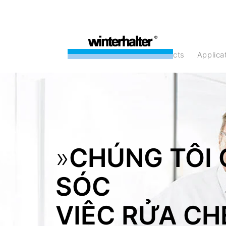
products
Applic
»
CHÚNG TÔI
SÓC
VIỆC RỬA CH