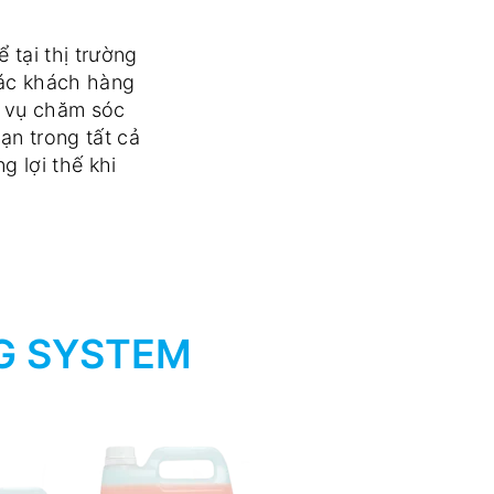
tại thị trường
các khách hàng
h vụ chăm sóc
̣n trong tất cả
g lợi thế khi
G SYSTEM