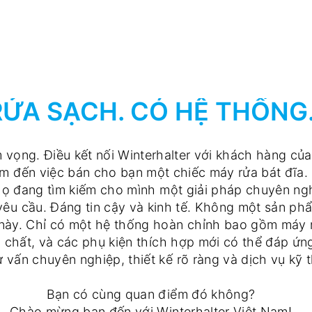
RỬA SẠCH. CÓ HỆ THỐNG
 vọng. Điều kết nối Winterhalter với khách hàng của
m đến việc bán cho bạn một chiếc máy rửa bát đĩa
 họ đang tìm kiếm cho mình một giải pháp chuyên ngh
yêu cầu. Đáng tin cậy và kinh tế. Không một sản ph
này. Chỉ có một hệ thống hoàn chỉnh bao gồm máy rử
a chất, và các phụ kiện thích hợp mới có thể đáp ứ
ư vấn chuyên nghiệp, thiết kế rõ ràng và dịch vụ kỹ 
Bạn có cùng quan điểm đó không?
Chào mừng bạn đến với Winterhalter Việt Nam!