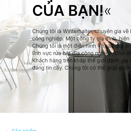
CỦA BẠN!
«
Chúng tôi là Winterhalter, chuyên gia về 
công nghiệp. Một công ty gia đình, hiện
Chúng tôi là một điển hình về các giải 
lĩnh vực rửa bát đĩa công nghiệp. Cho ch
Khách hàng trên khắp thế giới đánh giá c
đáng tin cậy. Chúng tôi có thể giúp gì ch