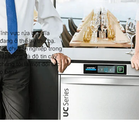
lĩnh vực rửa bát đĩa
 đang ở thế hệ thứ ba.
pháp chuyên nghiệp trong
ất lượng và độ tin cậy.
húng tôi là một đối tác
o bạn?