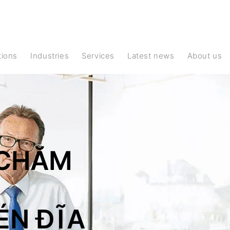
ations
Industries
Services
Latest news
About us
 CHĂM
ÉN ĐĨA