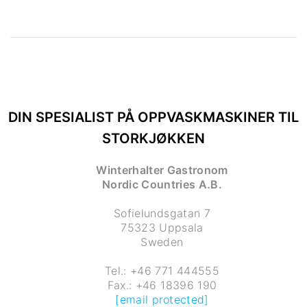
DIN SPESIALIST PÅ OPPVASKMASKINER TIL
STORKJØKKEN
Winterhalter Gastronom
Nordic Countries A.B.
Sofielundsgatan 7
75323 Uppsala
Sweden
Tel.: +46 771 444555
Fax.: +46 18396 190
[email protected]