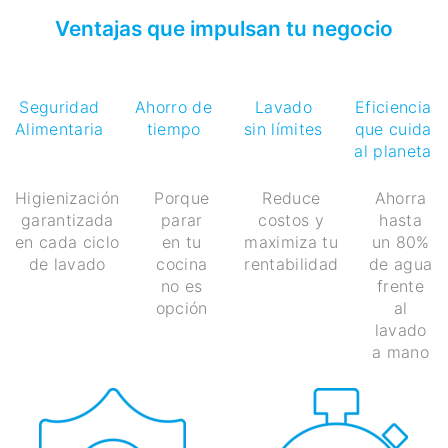
Ventajas que impulsan tu negocio
Seguridad
Ahorro de
Lavado
Eficiencia
Alimentaria
tiempo
sin límites
que cuida
al planeta
Higienización
Porque
Reduce
Ahorra
garantizada
parar
costos y
hasta
en cada ciclo
en tu
maximiza tu
un 80%
de lavado
cocina
rentabilidad
de agua
no es
frente
opción
al
lavado
a mano