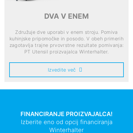
DVA V ENEM
Združuje dve uporabi v enem stroju. Pomiva
kuhinjske pripomočke in posodo. V obeh primerih
zagotavlja trajne prvovrstne rezultate pomivanja:
PT Utensil proizvajalca Winterhalter.
Izvedite več
FINANCIRANJE PROIZVAJALCA!
Izberite eno od opcij financiranja
Winterhalter