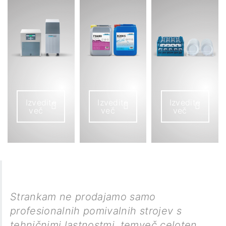
Izvedite
Izvedite
Izvedite
več
več
več
Strankam ne prodajamo samo
profesionalnih pomivalnih strojev s
tehničnimi lastnostmi, temveč celoten