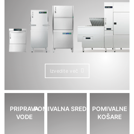
Izvedite več
PRIPRAVA
POMIVALNA SREDSTVA
POMIVALNE
VODE
KOŠARE