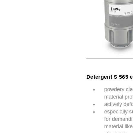
Detergent S 565 e
powdery cle
material pro
actively de
especially s
for demand
material like