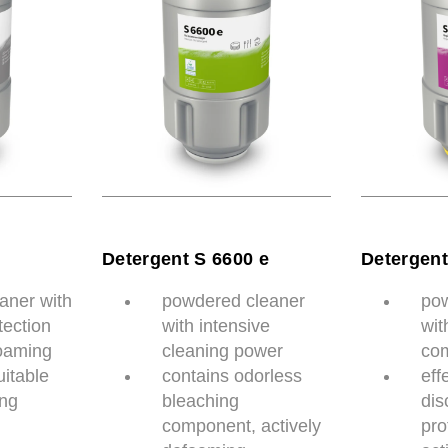
Detergent S 6600 e
Detergent
aner with
powdered cleaner
pow
tection
with intensive
wit
foaming
cleaning power
co
uitable
contains odorless
eff
ing
bleaching
dis
component, actively
pro