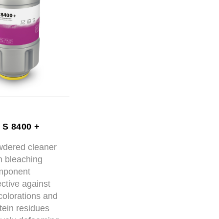
 S 8400 +
dered cleaner
h bleaching
mponent
ective against
colorations and
tein residues