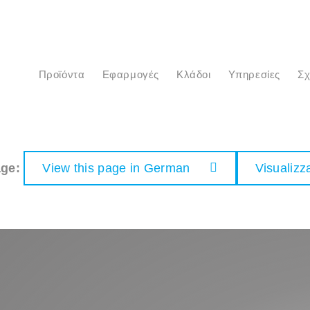
προϊόντα
Εφαρμογές
Κλάδοι
Υπηρεσίες
Σ
age:
View this page in German
Visualizza