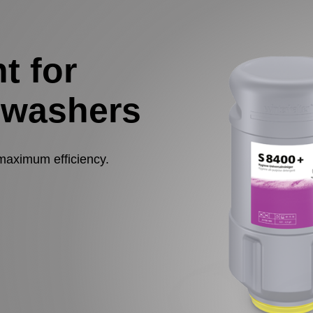
t for
hwashers
maximum efficiency.