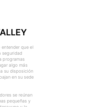
VALLEY
e entender que el
a seguridad
iza programas
ugar algo más
a su disposición
abajan en su sede
adores se reúnan
inas pequeñas y
 desayuno y la