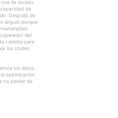
zona de lavado.
a capacidad de
vado. Después de
 en ángulo porque
innumerables
ecuperador del
ida caliente para
ja los costes
nvía los datos
 la optimización
 a no perder de