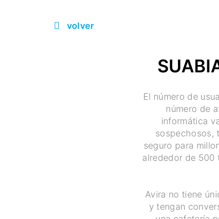
volver
SUABIA
El número de usua
número de at
informática v
sospechosos, t
seguro para millo
alrededor de 500 t
Avira no tiene ún
y tengan conver
una cafetería p