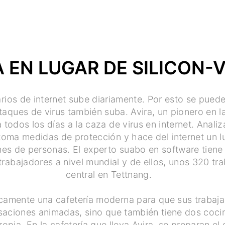
 EN LUGAR DE SILICON-
rios de internet sube diariamente. Por esto se pued
aques de virus también suba. Avira, un pionero en l
a todos los días a la caza de virus en internet. Anal
oma medidas de protección y hace del internet un l
nes de personas. El experto suabo en software tiene 
rabajadores a nivel mundial y de ellos, unos 320 tr
central en Tettnang.
icamente una cafetería moderna para que sus trabaj
saciones animadas, sino que también tiene dos coc
ropia. En la cafetería que lleva Avira, se preparan el