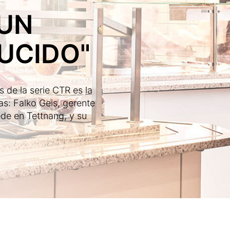
 UN
UCIDO"
s de la serie CTR es la
ías: Falko Geis, gerente
ede en Tettnang, y su