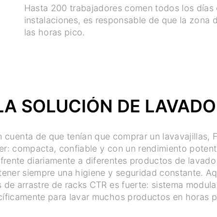
Hasta 200 trabajadores comen todos los días e
instalaciones, es responsable de que la zona 
las horas pico.
LA SOLUCIÓN DE LAVADO
 cuenta de que tenían que comprar un lavavajillas, 
r: compacta, confiable y con un rendimiento potente.
 frente diariamente a diferentes productos de lavad
ener siempre una higiene y seguridad constante. Aq
as de arrastre de racks CTR es fuerte: sistema modula
íficamente para lavar muchos productos en horas p