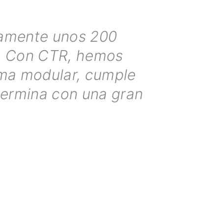
damente unos 200
a. Con CTR, hemos
tema modular, cumple
termina con una gran