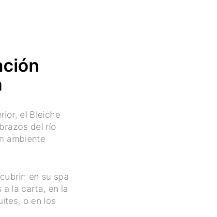
ación
n
ior, el Bleiche
brazos del río
un ambiente
ubrir: en su spa
a la carta, en la
ites, o en los