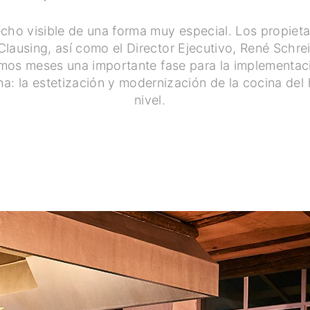
echo visible de una forma muy especial. Los propietar
Clausing, así como el Director Ejecutivo, René Schre
timos meses una importante fase para la implementa
a: la estetización y modernización de la cocina del
nivel.