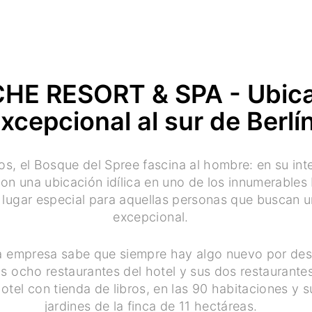
CHE RESORT & SPA - Ubic
xcepcional al sur de Berlí
s, el Bosque del Spree fascina al hombre: en su inter
on una ubicación idílica en uno de los innumerables 
 lugar especial para aquellas personas que buscan 
excepcional.
 empresa sabe que siempre hay algo nuevo por desc
 ocho restaurantes del hotel y sus dos restaurantes 
hotel con tienda de libros, en las 90 habitaciones y su
jardines de la finca de 11 hectáreas.