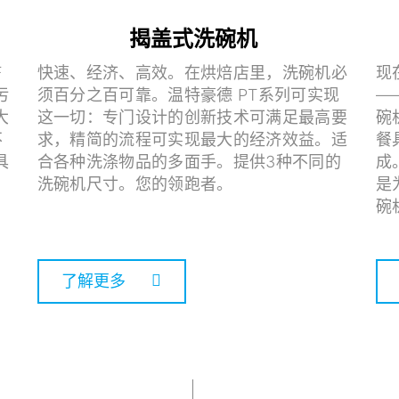
揭盖式洗碗机
F
快速、经济、高效。在烘焙店里，洗碗机必
现
污
须百分之百可靠。温特豪德 PT系列可实现
—
大
这一切：专门设计的创新技术可满足最高要
碗
不
求，精简的流程可实现最大的经济效益。适
餐
具
合各种洗涤物品的多面手。提供3种不同的
成
洗碗机尺寸。您的领跑者。
是
碗
了解更多