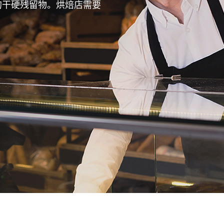
的干硬残留物。烘焙店需要