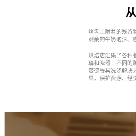
烤盘上附着的残留
剩余的牛奶泡沫、
烘焙店汇集了各种
璃和瓷器。不同的
豪德餐具洗涤解决
果。保护资源、经