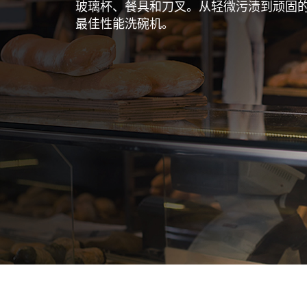
玻璃杯、餐具和刀叉。从轻微污渍到顽固
最佳性能洗碗机。