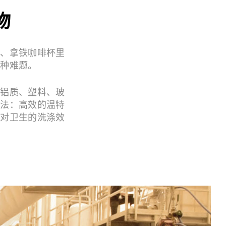
物
霜、拿铁咖啡杯里
各种难题。
的铝质、塑料、玻
办法：高效的温特
绝对卫生的洗涤效