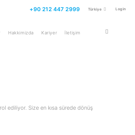
+90 212 447 2999
Login
Türkiye
r
Hakkimizda
Kariyer
İletişim
ol ediliyor. Size en kısa sürede dönüş