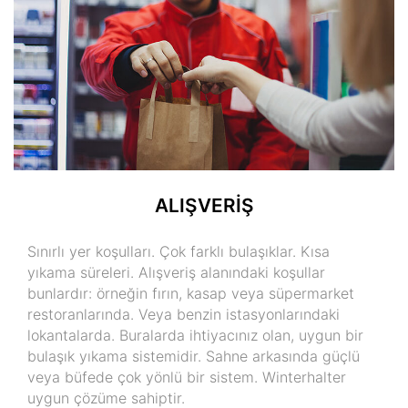
ALIŞVERİŞ
Sınırlı yer koşulları. Çok farklı bulaşıklar. Kısa
yıkama süreleri. Alışveriş alanındaki koşullar
bunlardır: örneğin fırın, kasap veya süpermarket
restoranlarında. Veya benzin istasyonlarındaki
lokantalarda. Buralarda ihtiyacınız olan, uygun bir
bulaşık yıkama sistemidir. Sahne arkasında güçlü
veya büfede çok yönlü bir sistem. Winterhalter
uygun çözüme sahiptir.