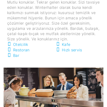
Mutlu konuklar. Tekrar gelen konuklar. Sizi tavsiye
eden konuklar. Winterhalter olarak buna kendi
katkımızı sunmak istiyoruz: kusursuz temizlik ve
mükemmel hijyenle. Bunun için amaca yönelik
çözümler geliştiriyoruz. Size özel gereksinim,
uygulama ve arzularınıza yönelik. Bardak, bulaşık,
çatal-kaşık-bıçak ve mutfak aletlerinize yönelik.
Size yönelik. Ve konuklarınız için.
Otelcilik
Kafe
Restoran
Hızlı servis
Bar