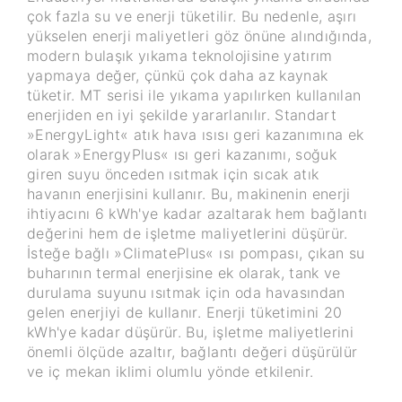
çok fazla su ve enerji tüketilir. Bu nedenle, aşırı
yükselen enerji maliyetleri göz önüne alındığında,
modern bulaşık yıkama teknolojisine yatırım
yapmaya değer, çünkü çok daha az kaynak
tüketir. MT serisi ile yıkama yapılırken kullanılan
enerjiden en iyi şekilde yararlanılır. Standart
»EnergyLight« atık hava ısısı geri kazanımına ek
olarak »EnergyPlus« ısı geri kazanımı, soğuk
giren suyu önceden ısıtmak için sıcak atık
havanın enerjisini kullanır. Bu, makinenin enerji
ihtiyacını 6 kWh'ye kadar azaltarak hem bağlantı
değerini hem de işletme maliyetlerini düşürür.
İsteğe bağlı »ClimatePlus« ısı pompası, çıkan su
buharının termal enerjisine ek olarak, tank ve
durulama suyunu ısıtmak için oda havasından
gelen enerjiyi de kullanır. Enerji tüketimini 20
kWh'ye kadar düşürür. Bu, işletme maliyetlerini
önemli ölçüde azaltır, bağlantı değeri düşürülür
ve iç mekan iklimi olumlu yönde etkilenir.