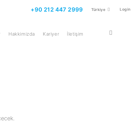
+90 212 447 2999
Login
Türkiye
r
Hakkimizda
Kariyer
İletişim
çecek.