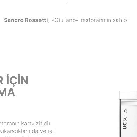
Sandro Rossetti
,
»Giuliano« restoranının sahibi
 İÇİN
AMA
toranın kartvizitidir.
ıkandıklarında ve ışıl