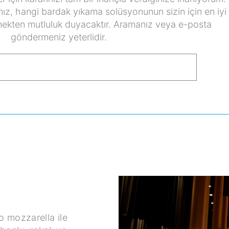
ız, hangi bardak yıkama solüsyonunun sizin için en iyi
ekten mutluluk duyacaktır. Aramanız veya e-posta
göndermeniz yeterlidir.
o mozzarella ile