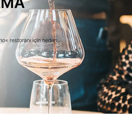
AMA
no« restoranı için neden