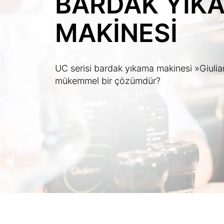
BARDAK YIK
MAKİNESİ
UC serisi bardak yıkama makinesi »Giulia
mükemmel bir çözümdür?