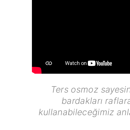
Ters osmoz sayesin
bardakları rafla
kullanabileceğimiz anl