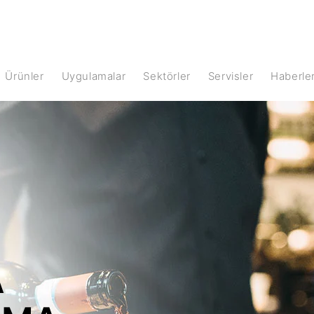
Ürünler
Uygulamalar
Sektörler
Servisler
Haberle
A