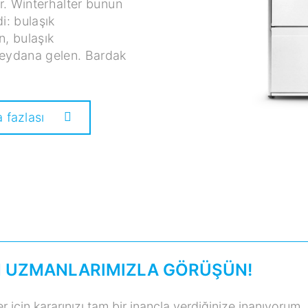
dir. Winterhalter bunun
i: bulaşık
, bulaşık
eydana gelen. Bardak
a fazlası
 UZMANLARIMIZLA GÖRÜŞÜN!
er için kararınızı tam bir inançla verdiğinize inanıyorum.