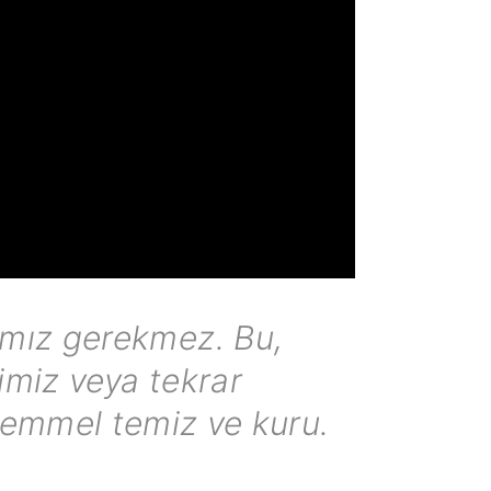
amız gerekmez. Bu,
imiz veya tekrar
ükemmel temiz ve kuru.