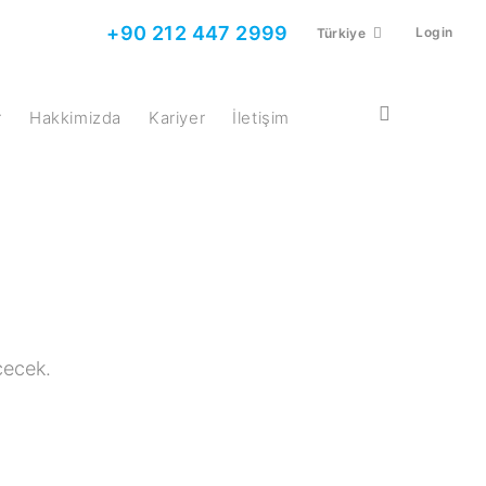
+90 212 447 2999
Login
Türkiye
r
Hakkimizda
Kariyer
İletişim
çecek.