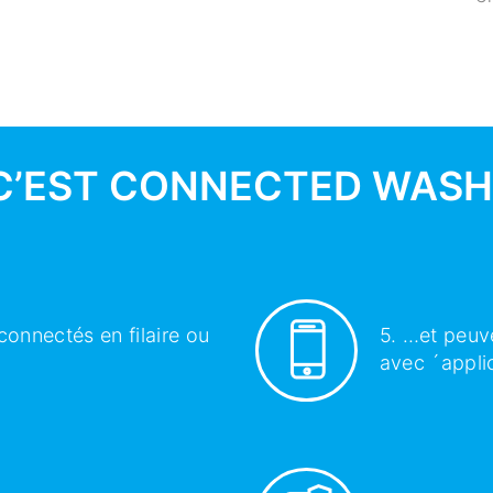
C’EST ​​​​CONNECTED WASH
 connectés en filaire ou
5. …et peuve
avec ´appli