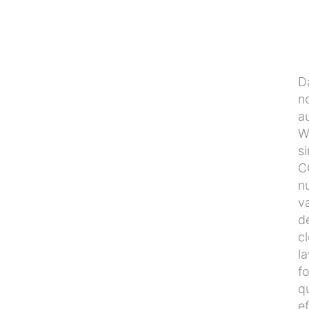
D
n
au
W
si
C
n
va
d
c
l
f
qu
ef