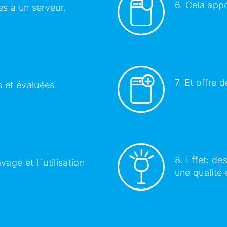
6. Cela app
es à un serveur.
7. Et offre d
s et évaluées.
8. Effet: de
vage et l´utilisation
une qualité 