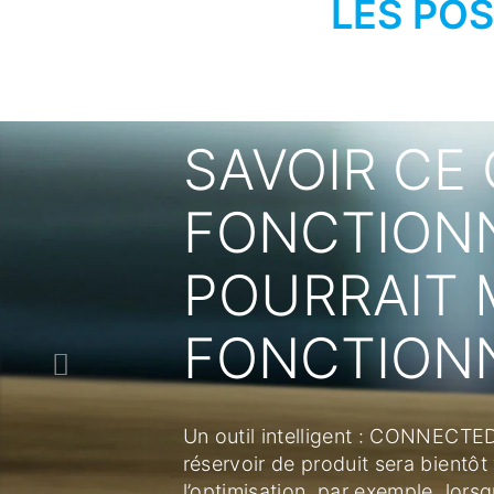
LES PO
SAVOIR CE QU
FONCTIONNE.
POURRAIT MI
FONCTIONNE
Un outil intelligent : CONNECTED WASH
réservoir de produit sera bientôt vide.
l’optimisation, par exemple, lorsque la p