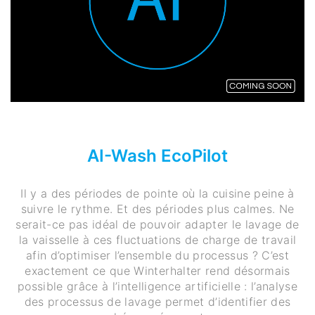
AI-Wash EcoPilot
Il y a des périodes de pointe où la cuisine peine à
suivre le rythme. Et des périodes plus calmes. Ne
serait-ce pas idéal de pouvoir adapter le lavage de
la vaisselle à ces fluctuations de charge de travail
afin d’optimiser l’ensemble du processus ? C’est
exactement ce que Winterhalter rend désormais
possible grâce à l’intelligence artificielle : l’analyse
des processus de lavage permet d’identifier des