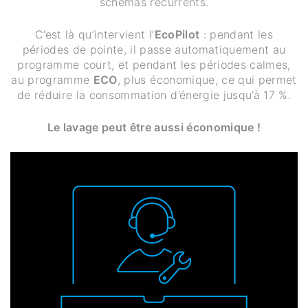
schémas récurrents.
C’est là qu’intervient l’
EcoPilot
: pendant les
périodes de pointe, il passe automatiquement au
programme court, et pendant les périodes calmes,
au programme
ECO
, plus économique, ce qui permet
de réduire la consommation d’énergie jusqu’à 17 %.
Le lavage peut être aussi économique !