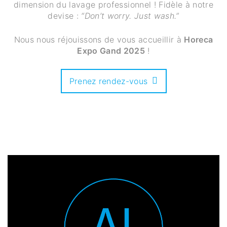
dimension du lavage professionnel ! Fidèle à notre
devise :
“Don’t worry. Just wash.”
Nous nous réjouissons de vous accueillir à
Horeca
Expo Gand 2025
!
Prenez rendez-vous