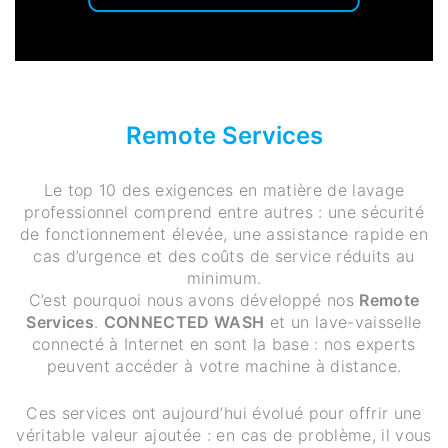
Remote Services
Le top 10 des exigences en matière de lavage
professionnel comprend entre autres : une sécurité
de fonctionnement élevée, une assistance rapide en
cas d’urgence et des coûts de service réduits au
minimum.
C’est pourquoi nous avons développé nos
Remote
Services
.
CONNECTED WASH
et un lave-vaisselle
connecté à Internet en sont la base : nos experts
peuvent accéder à votre machine à distance.
Ces services ont aujourd’hui évolué pour offrir une
véritable valeur ajoutée : en cas de problème, il vous