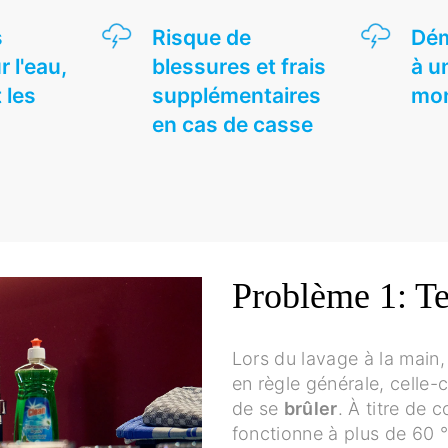
s
Risque de
Dém
 l'eau,
blessures et frais
à u
t les
supplémentaires
mo
en cas de casse
Problème 1: T
Lors du lavage à la main, 
en règle générale, celle-c
de se
brûler
. À titre de 
fonctionne à plus de 60 