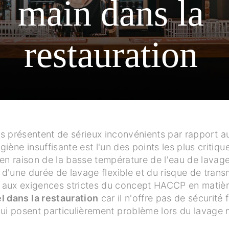
main dans la
restauration
erres présentent de sérieux inconvénients par rapport
iène insuffisante est l'un des points les plus critiq
en raison de la basse température de l'eau de lavag
 d'une durée de lavage flexible et du risque de tran
nd aux exigences strictes du concept HACCP en matiè
l dans la restauration
car il n'offre pas de sécurité 
ui posent particulièrement problème lors du lavage 