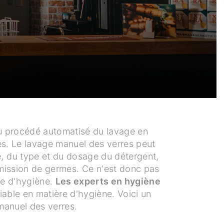
 au procédé automatisé du lavage en
ues. Le lavage manuel des verres peut
e, du type et du dosage du détergent,
smission de germes. Ce n'est donc pas
re d'hygiène.
Les experts en hygiène
fiable en matière d'hygiène. Voici un
manuel des verres.