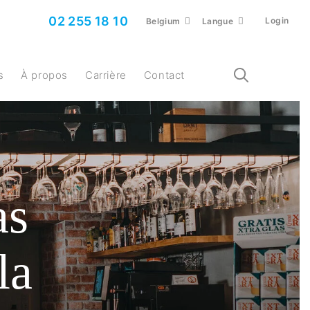
02 255 18 10
Login
Belgium
Langue
s
À propos
Carrière
Contact
as
la