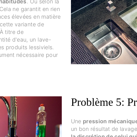
habitudes
. Ou selon la
Cela ne garantit en rien
nces élevées en matière
 cette variante de
À titre de
ité d'eau, un lave-
s produits lessiviels.
olument nécessaire pour
Problème 5: Pr
Une
pression mécaniqu
un bon résultat de lavage
la discrétion de celui qu