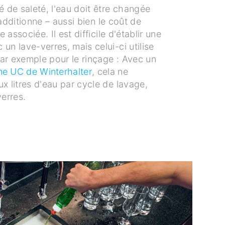
é de saleté, l'eau doit être changée
’additionne – aussi bien le coût de
e associée. Il est difficile d'établir une
un lave-verres, mais celui-ci utilise
ar exemple pour le rinçage : Avec un
e UC de Winterhalter
, cela ne
x litres d'eau par cycle de lavage,
verres.