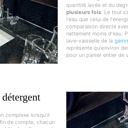
quantité lavée et du degr
plusieurs fois
. Le tout s
l'eau que celui de l'énergi
comparaison directe avec 
nettement moins d'eau. P
lave-vaisselle de la
gamm
représente qu'environ deu
pour un panier entier de 
 détergent
n complexe lorsqu'il
En fin de compte, chacun