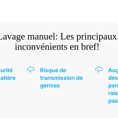
Lavage manuel: Les principaux
inconvénients en bref!
urité
Risque de
Aug
matière
transmission de
des
germes
per
rai
pas