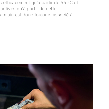
s efficacement qu'à partir de 55 °C et
activés qu'à partir de cette
la main est donc toujours associé à