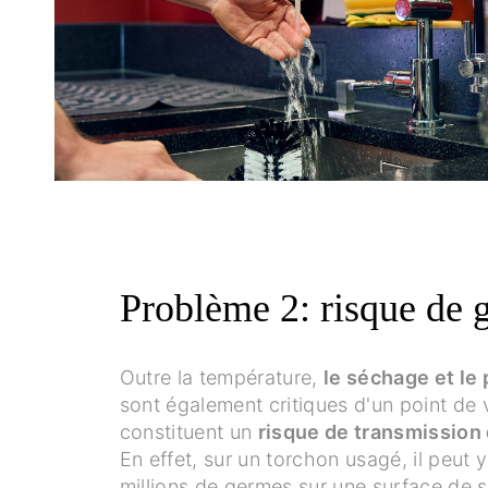
Problème 2: risque de 
Outre la température,
le séchage et le
sont également critiques d'un point de v
constituent un
risque de transmission
En effet, sur un torchon usagé, il peut 
millions de germes sur une surface de 