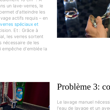
ns un lave-verres, le
permet d'atteindre les
vage actifs requis – en
verres spéciaux et
ision. Et : Grâce à
ial, les verres sortent
s nécessaire de les
ui empêche d'emblée la
Problème 3: c
Le lavage manuel nécess
l'eau de lavage et un avec