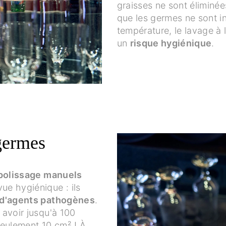
graisses ne sont éliminée
que les germes ne sont in
température, le lavage à 
un
risque hygiénique
.
germes
 polissage manuels
ue hygiénique : ils
 d'agents pathogènes
.
y avoir jusqu'à 100
seulement 10 cm² ! À