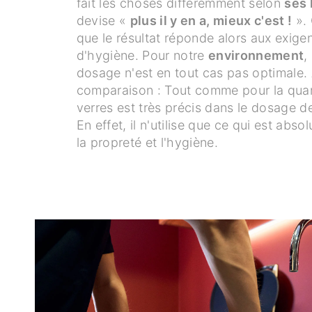
fait les choses différemment selon
ses 
devise «
plus il y en a, mieux c'est !
». 
que le résultat réponde alors aux exige
d'hygiène. Pour notre
environnement
,
dosage n'est en tout cas pas optimale. 
comparaison : Tout comme pour la quant
verres est très précis dans le dosage de
En effet, il n'utilise que ce qui est abs
la propreté et l'hygiène.