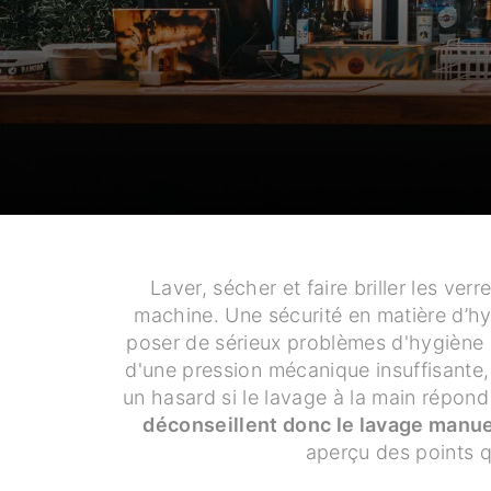
Laver, sécher et faire briller les v
machine. Une sécurité en matière d’hyg
poser de sérieux problèmes d'hygiène 
d'une pression mécanique insuffisante,
un hasard si le lavage à la main répo
déconseillent donc le lavage manue
aperçu des points q