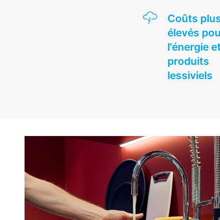
Coûts plu
élevés pour
l'énergie e
produits
lessiviels