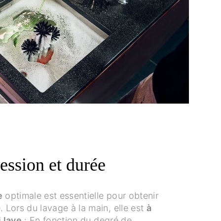
ession et durée
e
optimale est essentielle pour obtenir
. Lors du lavage à la main, elle est
à
i lave
: En fonction du degré de