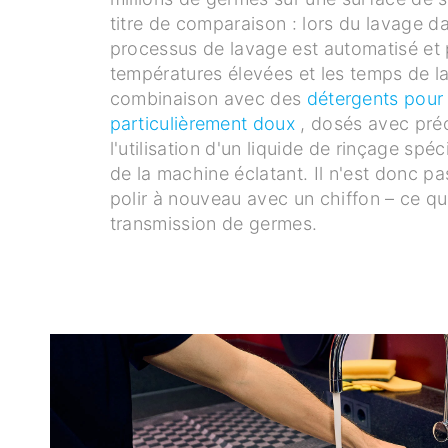
titre de comparaison : lors du lavage da
processus de lavage est automatisé et 
températures élevées et les temps de la
combinaison avec des
détergents pour 
particulièrement doux
, dosés avec préc
l'utilisation d'un liquide de rinçage spéc
de la machine éclatant. Il n'est donc pa
polir à nouveau avec un chiffon – ce q
transmission de germes.