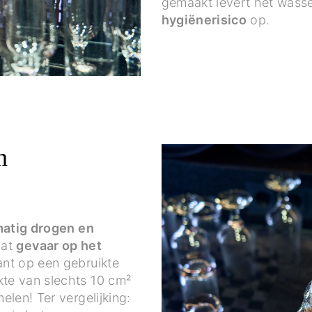
gemaakt levert het wasse
hygiënerisico
op.
n
atig drogen en
aat
gevaar op het
ant op een gebruikte
te van slechts 10 cm²
elen! Ter vergelijking: