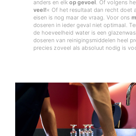
anders en elk
op gevoel
. Of volgens he
veel!
« Of het resultaat dan recht doet
eisen is nog maar de vraag. Voor ons
m
doseren in ieder geval niet optimaal. Ter 
de hoeveelheid water is een glazenwas
doseren van reinigingsmiddelen heel p
precies zoveel als absoluut nodig is vo