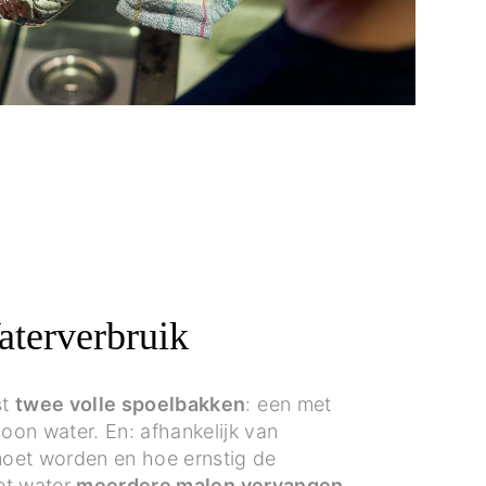
aterverbruik
st
twee volle spoelbakken
: een met
on water. En: afhankelijk van
oet worden en hoe ernstig de
het water
meerdere malen vervangen