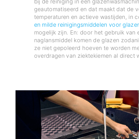
bij de reiniging in een glazenwasmachi
geautomatiseerd en dat maakt dat de v
temperaturen en actieve wastijden, in 
en milde reinigingsmiddelen voor glaze
mogelijk zijn. En: door het gebruik van 
naglansmiddel komen de glazen zodani
ze niet gepoleerd hoeven te worden me
overdragen van ziektekiemen al direct