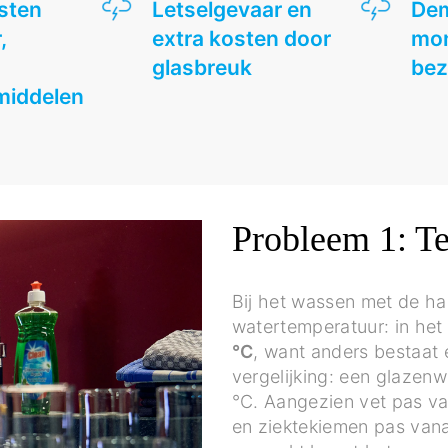
sten
Letselgevaar en
Dem
,
extra kosten door
mo
glasbreuk
bez
middelen
Probleem 1: T
Bij het wassen met de ha
watertemperatuur: in het
°C
, want anders bestaat 
vergelijking: een glaze
°C. Aangezien vet pas va
en ziektekiemen pas vana