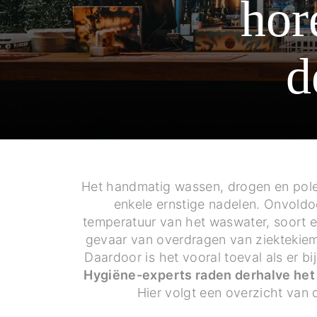
hor
d
Het handmatig wassen, drogen en poler
enkele ernstige nadelen. Onvoldo
temperatuur van het waswater, soort e
gevaar van overdragen van ziektekiem
Daardoor is het vooral toeval als er
Hygiëne-experts raden derhalve het
Hier volgt een overzicht van 