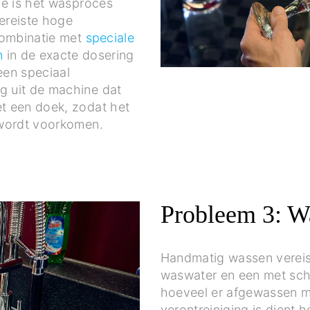
ne is het wasproces
ereiste hoge
combinatie met
speciale
n
in de exacte dosering
een speciaal
g uit de machine dat
t een doek, zodat het
 wordt voorkomen.
Probleem 3: W
Handmatig wassen verei
waswater en een met scho
hoeveel er afgewassen m
verontreiniging is dient 