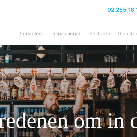
02 255 18 
producten
Toepassingen
Sectoren
Dienste
 redenen om in 