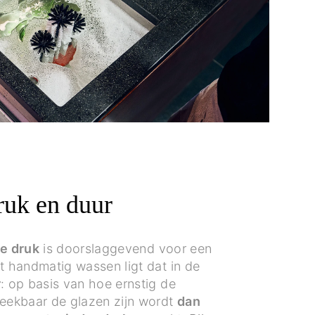
ruk en duur
e druk
is doorslaggevend voor een
t handmatig wassen ligt dat in de
r
: op basis van hoe ernstig de
reekbaar de glazen zijn wordt
dan