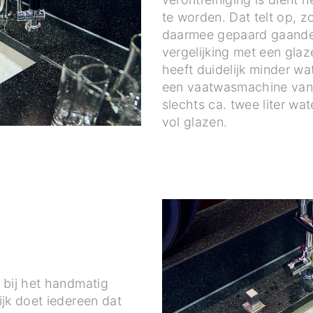
te worden. Dat telt op, z
daarmee gepaard gaande 
vergelijking met een gla
heeft duidelijk minder wa
een vaatwasmachine va
slechts ca. twee liter wa
vol glazen.
 bij het handmatig
ijk doet iedereen dat