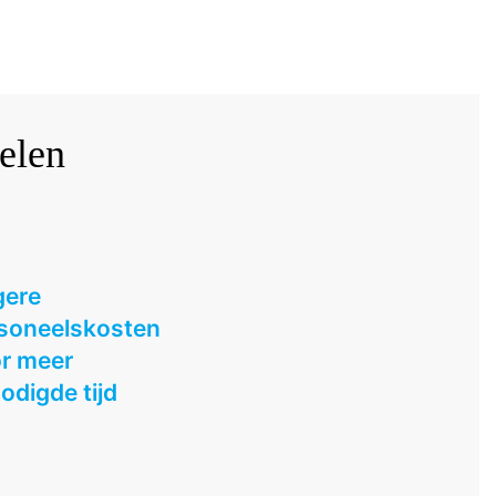
elen
ere
soneelskosten
r meer
odigde tijd