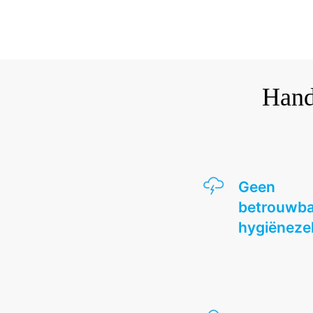
Hand
Geen
betrouwba
hygiëneze