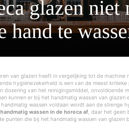
eca glazen niet
e hand te wasse
en van glazen heeft in vergelijking tot de machine
ende hygiënezekerheid is een van de meest kritieke 
n dosering van het reinigingsmiddel, onvoldoende me
en kunnen er bij het handmatig wassen van glazen 
 bij handmatig wassen voldaan wordt aan de strenge
 handmatig wassen in de horeca af
, daar het geen
de punten die bij het handmatig wassen van glazen b