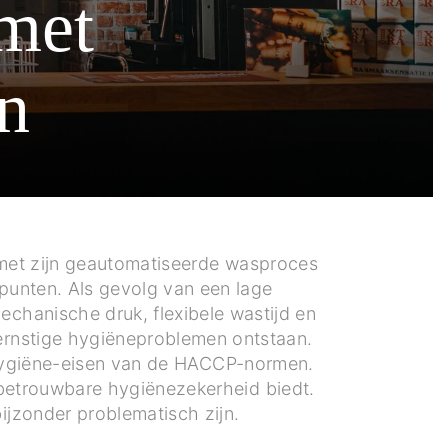
 met
n
 met zijn geautomatiseerde wasproces
punten. Als gevolg van een lage
chanische druk, flexibele wastijd en
ernstige hygiëneproblemen ontstaan.
 hygiëne-eisen van de HACCP-normen.
 betrouwbare hygiënezekerheid biedt.
ijzonder problematisch zijn.