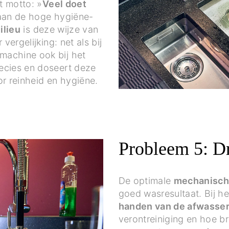
t motto: »
Veel doet
 aan de hoge hygiëne-
ilieu
is deze wijze van
vergelijking: net als bij
machine ook bij het
recies en doseert deze
or reinheid en hygiëne.
Probleem 5: D
De optimale
mechanisch
goed wasresultaat. Bij he
handen van de afwasse
verontreiniging en hoe b