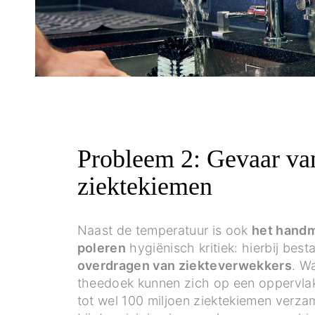
Probleem 2: Gevaar va
ziektekiemen
Naast de temperatuur is ook
het handm
poleren
hygiënisch kritiek: hierbij best
overdragen van ziekteverwekkers
. W
theedoek kunnen zich op een oppervlak
tot wel 100 miljoen ziektekiemen verzam