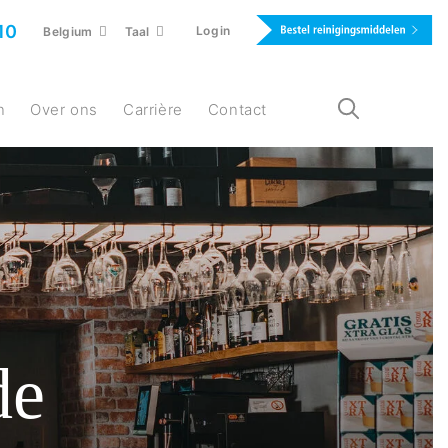
10
Login
Belgium
Taal
n
Over ons
Carrière
Contact
de