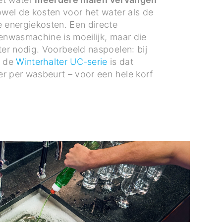
owel de kosten voor het water als de
energiekosten. Een directe
zenwasmachine is moeilijk, maar die
ter nodig. Voorbeeld naspoelen: bij
n de
Winterhalter UC-serie
is dat
ter per wasbeurt – voor een hele korf