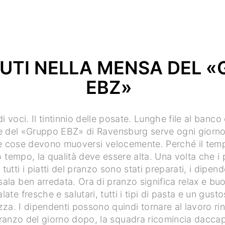
UTI NELLA MENSA DEL 
EBZ»
 voci. Il tintinnio delle posate. Lunghe file al banco
e del «Gruppo EBZ» di Ravensburg serve ogni giorn
le cose devono muoversi velocemente. Perché il tem
o tempo, la qualità deve essere alta. Una volta che i 
 tutti i piatti del pranzo sono stati preparati, i dipend
sala ben arredata. Ora di pranzo significa relax e buo
alate fresche e salutari, tutti i tipi di pasta e un gus
zza. I dipendenti possono quindi tornare al lavoro rinvi
pranzo del giorno dopo, la squadra ricomincia dacca