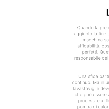
Quando la pre
raggiunto la fine 
macchina sar
affidabilità, co
perfetti. Que
responsabile del
Una sfida part
continuo. Ma in u
lavastoviglie dev
che può essere a
processi e ai f
pompa di calore