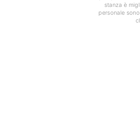
stanza è migli
personale sono m
c