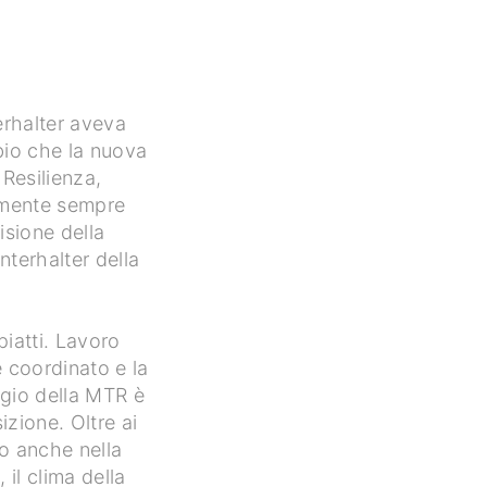
rhalter aveva
bbio che la nuova
Resilienza,
icamente sempre
isione della
nterhalter della
piatti. Lavoro
 coordinato e la
ggio della MTR è
izione. Oltre ai
to anche nella
 il clima della