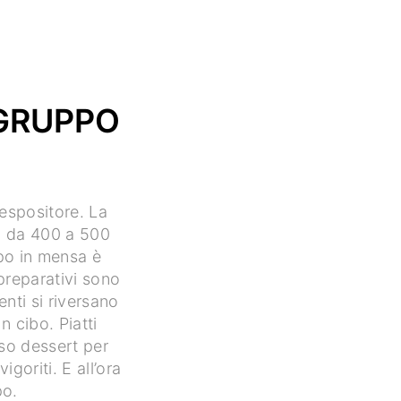
«GRUPPO
 espositore. La
o da 400 a 500
po in mensa è
preparativi sono
enti si riversano
n cibo. Piatti
toso dessert per
goriti. E all’ora
po.