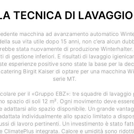
LA TECNICA DI LAVAGGIO
cedente macchina ad avanzamento automatico Winte
della sua vita utile dopo 15 anni, non c’era alcun du
ebbe stata nuovamente di produzione Winterhalter. 
sti di gestione inferiori. E risultati di lavaggio igien
ste esperienze positive sono state la base per la dec
 catering Birgit Kaiser di optare per una macchina Wi
serie MT.
icolare per il «Gruppo EBZ»: tre squadre di lavaggio 
no spazio di soli 12 m². Ogni movimento deve essere
e adattarsi allo spazio disponibile. Un grande vanta
dattata individualmente allo spazio limitato a dispos
lussi di lavoro pertinenti. Un investimento è stato fat
 ClimatePlus integrata. Calore e umidità sono ridotti,