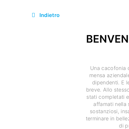
Indietro
BENVEN
Una cacofonia di
mensa aziendal
dipendenti. E 
breve. Allo stess
stati completati e
affamati nella 
sostanziosi, ins
terminare in belle
di 