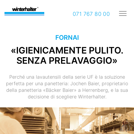
071 767 80 00
FORNAI
«IGIENICAMENTE PULITO.
SENZA PRELAVAGGIO»
Perché una lavautensili della serie UF è la soluzione
perfetta per una panetteria: Jochen Baier, proprietario
della panetteria «Bäcker Baier» a Herrenberg, e la sua
decisione di scegliere Winterhalter.