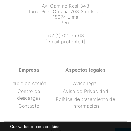
Av. Camino Real 348
Torre Pilar Oficina 703 San Isidro
15074 Lima
Peru
+51(1)701 55 63
[email protected]
Empresa
Aspectos legales
Inicio de sesión
Aviso legal
Centro de
Aviso de Privacidad
descargas
Política de tratamiento de
Contacto
información
Our website uses cookies