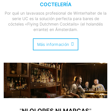
COCTELERÍA
Por qué un lavavasos profesional de Winterhalter de la
serie UC es la solución perfecta para bares de
cócteles «Flying Dutchmen Cocktails» (el holandés
errante) en Ámsterdam.
Más información
"
NI OLORES NI MARCAS
"